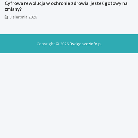
r
Cyfrowa rewolucja w ochronie zdrowia: jesteś gotowy na
o
zmiany?
k
8 sierpnia 2026
u
Copyright © 2026
BydgoszczInfo.pl