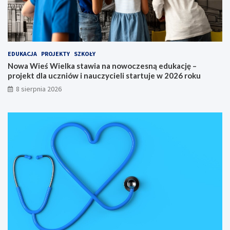
c
a
a
c
K
j
u
ę
j
–
a
p
EDUKACJA
PROJEKTY
SZKOŁY
w
r
Nowa Wieś Wielka stawia na nowoczesną edukację –
s
o
projekt dla uczniów i nauczycieli startuje w 2026 roku
k
j
8 sierpnia 2026
i
e
e
k
g
t
o
d
n
l
a
a
6
u
5
c
.
z
M
n
i
i
ę
ó
d
w
z
i
y
n