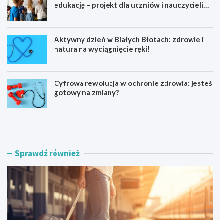
edukację – projekt dla uczniów i nauczycieli
startuje w 2026 roku
Aktywny dzień w Białych Błotach: zdrowie i
natura na wyciągnięcie ręki!
Cyfrowa rewolucja w ochronie zdrowia: jesteś
gotowy na zmiany?
K
N
a
o
j
w
a
a
k
W
Sprawdź również
a
i
r
e
z
ś
e
W
z
i
c
e
a
l
ł
k