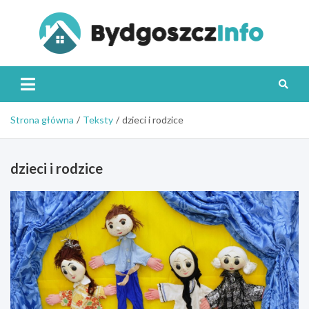
Skip
to
content
Byd
Strona główna
Teksty
dzieci i rodzice
dzieci i rodzice