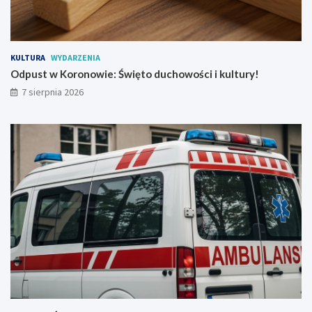
P
t
e
u
ł
r
e
y
n
!
KULTURA
WYDARZENIA
W
Odpust w Koronowie: Święto duchowości i kultury!
r
7 sierpnia 2026
a
ż
e
ń
!