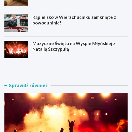
Kąpielisko w Wierzchucinku zamknięte z
powodu sinic!
Muzyczne Święto na Wyspie Młyńskiej z
Natalią Szczypułą
S
O
i
d
e
p
r
u
p
s
Sprawdź również
n
t
i
w
o
K
w
o
e
r
A
o
t
n
r
o
a
w