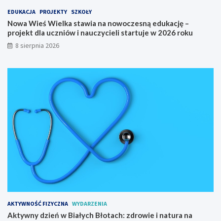
a
EDUKACJA
PROJEKTY
SZKOŁY
r
Nowa Wieś Wielka stawia na nowoczesną edukację –
o
projekt dla uczniów i nauczycieli startuje w 2026 roku
d
o
8 sierpnia 2026
w
y
S
p
ł
y
w
K
a
j
a
k
o
w
y
AKTYWNOŚĆ FIZYCZNA
WYDARZENIA
Aktywny dzień w Białych Błotach: zdrowie i natura na