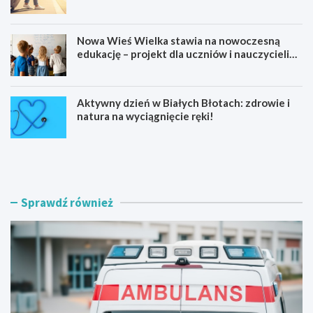
Kajakowy
Nowa Wieś Wielka stawia na nowoczesną
edukację – projekt dla uczniów i nauczycieli
startuje w 2026 roku
Aktywny dzień w Białych Błotach: zdrowie i
natura na wyciągnięcie ręki!
W
K
o
a
d
j
n
a
e
k
Sprawdź również
b
a
e
r
z
z
p
e
i
z
e
c
c
a
z
ł
e
e