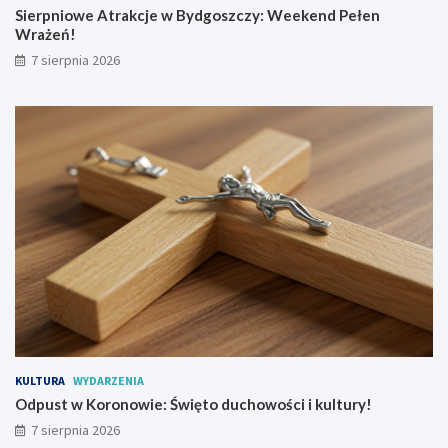
g
o
Sierpniowe Atrakcje w Bydgoszczy: Weekend Pełen
o
d
Wrażeń!
s
u
7 sierpnia 2026
z
c
c
h
z
o
y
w
:
o
W
ś
e
c
e
i
k
i
e
k
n
u
d
l
P
t
e
u
ł
r
e
y
n
!
KULTURA
WYDARZENIA
W
Odpust w Koronowie: Święto duchowości i kultury!
r
7 sierpnia 2026
a