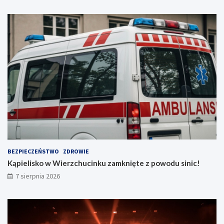
ż
e
ń
!
BEZPIECZEŃSTWO
ZDROWIE
Kąpielisko w Wierzchucinku zamknięte z powodu sinic!
7 sierpnia 2026