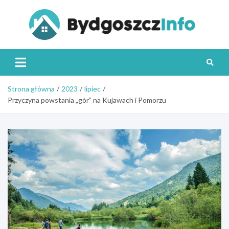
Skip
to
content
Byd
Strona główna
2023
lipiec
Przyczyna powstania „gór” na Kujawach i Pomorzu