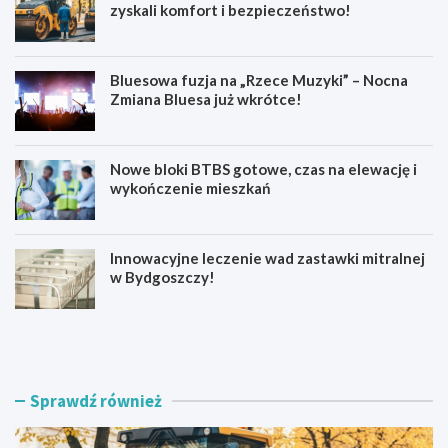
zyskali komfort i bezpieczeństwo!
Bluesowa fuzja na „Rzece Muzyki” – Nocna
Zmiana Bluesa już wkrótce!
Nowe bloki BTBS gotowe, czas na elewację i
wykończenie mieszkań
Innowacyjne leczenie wad zastawki mitralnej
w Bydgoszczy!
N
B
o
l
w
u
a
e
n
s
Sprawdź również
a
o
w
w
i
a