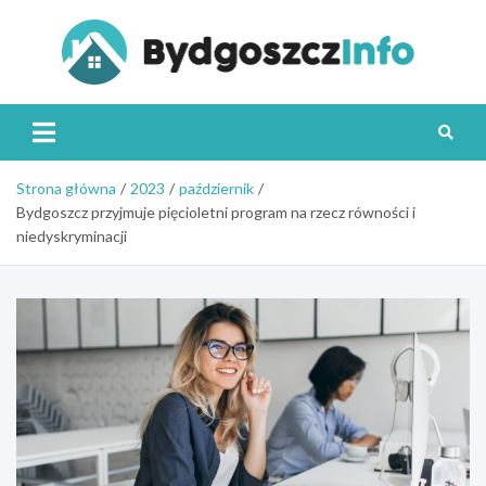
Skip
to
content
Byd
Strona główna
2023
październik
Bydgoszcz przyjmuje pięcioletni program na rzecz równości i
niedyskryminacji