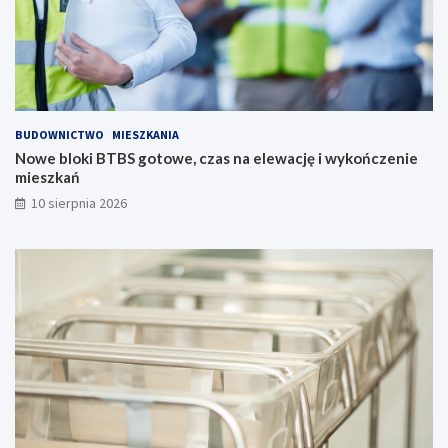
e
e
c
!
z
e
ń
s
t
BUDOWNICTWO
MIESZKANIA
w
Nowe bloki BTBS gotowe, czas na elewację i wykończenie
o
mieszkań
!
10 sierpnia 2026