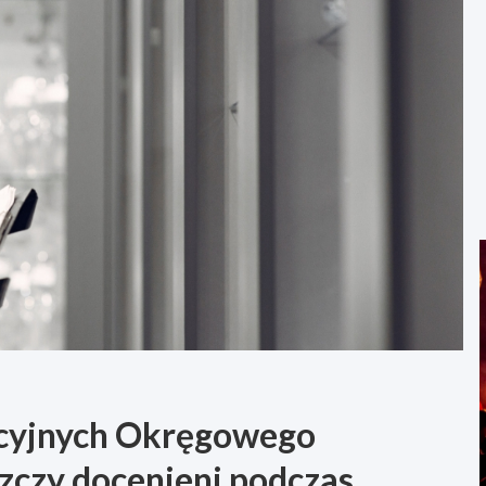
cyjnych Okręgowego
zczy docenieni podczas