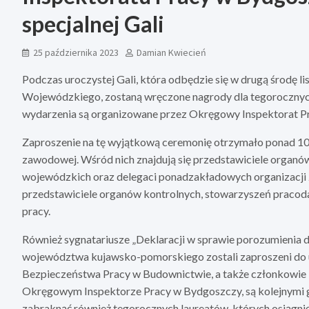
specjalnej Gali
25 października 2023
Damian Kwiecień
Podczas uroczystej Gali, która odbędzie się w drugą środ
Wojewódzkiego, zostaną wręczone nagrody dla tegorocznyc
wydarzenia są organizowane przez Okręgowy Inspektorat P
Zaproszenie na tę wyjątkową ceremonię otrzymało ponad 100 g
zawodowej. Wśród nich znajdują się przedstawiciele organów
wojewódzkich oraz delegaci ponadzakładowych organizacji 
przedstawiciele organów kontrolnych, stowarzyszeń pracod
pracy.
Również sygnatariusze „Deklaracji w sprawie porozumienia 
województwa kujawsko-pomorskiego zostali zaproszeni do 
Bezpieczeństwa Pracy w Budownictwie, a także członkowie 
Okręgowym Inspektorze Pracy w Bydgoszczy, są kolejnymi go
zabraknąć również tegorocznych laureatów, których osiągnię