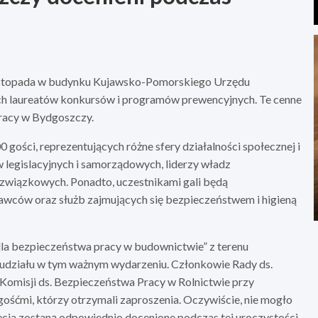
ę listopada w budynku Kujawsko-Pomorskiego Urzędu
h laureatów konkursów i programów prewencyjnych. Te cenne
racy w Bydgoszczy.
ości, reprezentujących różne sfery działalności społecznej i
 legislacyjnych i samorządowych, liderzy władz
związkowych. Ponadto, uczestnikami gali będą
awców oraz służb zajmujących się bezpieczeństwem i higieną
dla bezpieczeństwa pracy w budownictwie” z terenu
udziału w tym ważnym wydarzeniu. Członkowie Rady ds.
Komisji ds. Bezpieczeństwa Pracy w Rolnictwie przy
śćmi, którzy otrzymali zaproszenia. Oczywiście, nie mogło
cia zostaną odpowiednio docenione podczas tej uroczystości.