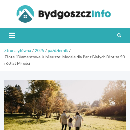
Skip
to
content
Byd
Strona główna
2025
październik
Złote i Diamentowe Jubileusze: Medale dla Par z Białych Błot za 50
i 60 lat Miłości