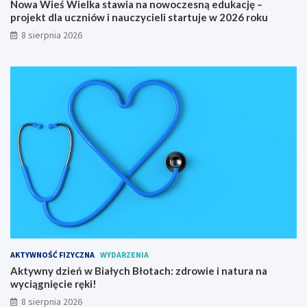
Nowa Wieś Wielka stawia na nowoczesną edukację –
s
o
projekt dla uczniów i nauczycieli startuje w 2026 roku
k
j
8 sierpnia 2026
i
e
e
k
g
t
o
d
n
l
a
a
6
u
5
c
.
z
M
n
i
i
ę
ó
d
w
z
i
y
n
n
a
a
u
AKTYWNOŚĆ FIZYCZNA
WYDARZENIA
r
c
Aktywny dzień w Białych Błotach: zdrowie i natura na
o
z
wyciągnięcie ręki!
d
y
o
c
8 sierpnia 2026