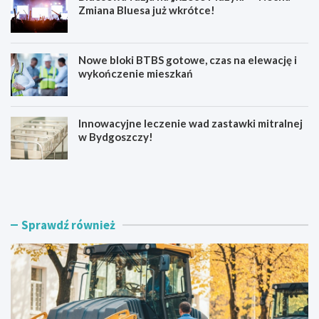
Zmiana Bluesa już wkrótce!
Nowe bloki BTBS gotowe, czas na elewację i
wykończenie mieszkań
Innowacyjne leczenie wad zastawki mitralnej
w Bydgoszczy!
N
B
o
l
w
u
a
e
n
s
Sprawdź również
a
o
w
w
i
a
e
f
r
u
z
z
c
j