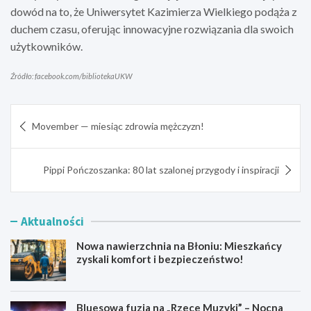
dowód na to, że Uniwersytet Kazimierza Wielkiego podąża z
duchem czasu, oferując innowacyjne rozwiązania dla swoich
użytkowników.
Źródło: facebook.com/bibliotekaUKW
Nawigacja
Movember — miesiąc zdrowia mężczyzn!
wpisu
Pippi Pończoszanka: 80 lat szalonej przygody i inspiracji
Aktualności
Nowa nawierzchnia na Błoniu: Mieszkańcy
zyskali komfort i bezpieczeństwo!
Bluesowa fuzja na „Rzece Muzyki” – Nocna