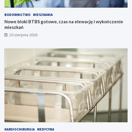
s
t
BUDOWNICTWO
MIESZKANIA
w
Nowe bloki BTBS gotowe, czas na elewację i wykończenie
o
mieszkań
!
10 sierpnia 2026
KARDIOCHIRURGIA
MEDYCYNA