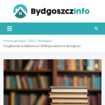
Skip
to
content
Byd
Strona główna
2025
listopad
Książkomat w bibliotece UKW już wkrótce dostępny!