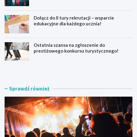
Dołącz do II tury rekrutacji – wsparcie
edukacyjne dla każdego ucznia!
Ostatnia szansa na zgłoszenie do
prestiżowego konkursu turystycznego!
F
B
e
y
s
d
t
g
i
o
Sprawdź również
w
s
a
z
l
c
W
z
i
w
s
o
ł
b
y
l
:
i