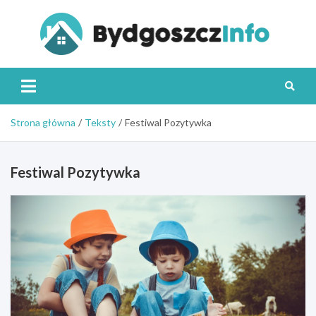
Skip
to
content
Byd
Strona główna
Teksty
Festiwal Pozytywka
Festiwal Pozytywka