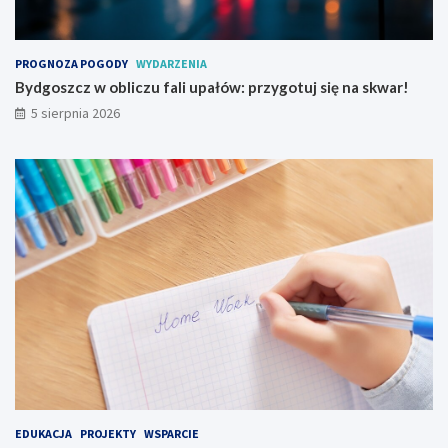
y
s
c
i
h
ę
w
n
PROGNOZA POGODY
WYDARZENIA
y
a
Bydgoszcz w obliczu fali upałów: przygotuj się na skwar!
d
s
5 sierpnia 2026
a
k
r
w
z
a
e
r
ń
!
!
EDUKACJA
PROJEKTY
WSPARCIE