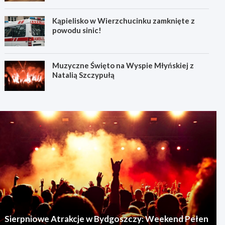
Kąpielisko w Wierzchucinku zamknięte z
powodu sinic!
Muzyczne Święto na Wyspie Młyńskiej z
Natalią Szczypułą
Sierpniowe Atrakcje w Bydgoszczy: Weekend Pełen