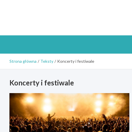
Skip
to
content
Strona główna
Teksty
Koncerty i festiwale
Koncerty i festiwale