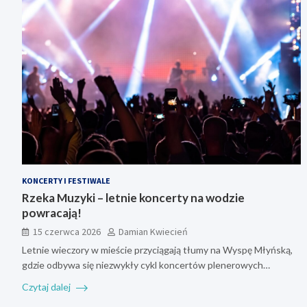
KONCERTY I FESTIWALE
Rzeka Muzyki – letnie koncerty na wodzie
powracają!
15 czerwca 2026
Damian Kwiecień
Letnie wieczory w mieście przyciągają tłumy na Wyspę Młyńską,
gdzie odbywa się niezwykły cykl koncertów plenerowych…
Czytaj dalej