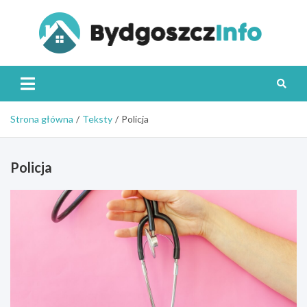
Skip
to
content
Byd
Strona główna
Teksty
Policja
Policja