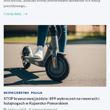
uroczystość, podczas której uhonorowano laureatów XIX edycji
prestiżowego…
Czytaj dalej
BEZPIECZEŃSTWO
POLICJA
STOP brawurowej jeździe: 899 wykroczeń na rowerach i
hulajnogach w Kujawsko-Pomorskiem
24 lipca 2026
Damian Kwiecień