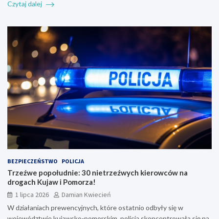
Czytaj dalej
BEZPIECZEŃSTWO
POLICJA
Trzeźwe popołudnie: 30 nietrzeźwych kierowców na
drogach Kujaw i Pomorza!
1 lipca 2026
Damian Kwiecień
W działaniach prewencyjnych, które ostatnio odbyły się w
województwie kujawsko-pomorskim, policja skoncentrowała się na