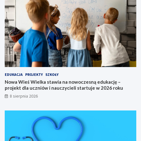
j
s
ą
n
d
ą
o
e
S
d
o
u
l
k
c
a
a
c
K
j
u
ę
j
–
a
p
EDUKACJA
PROJEKTY
SZKOŁY
w
r
Nowa Wieś Wielka stawia na nowoczesną edukację –
s
o
projekt dla uczniów i nauczycieli startuje w 2026 roku
k
j
8 sierpnia 2026
i
e
e
k
g
t
o
d
n
l
a
a
6
u
5
c