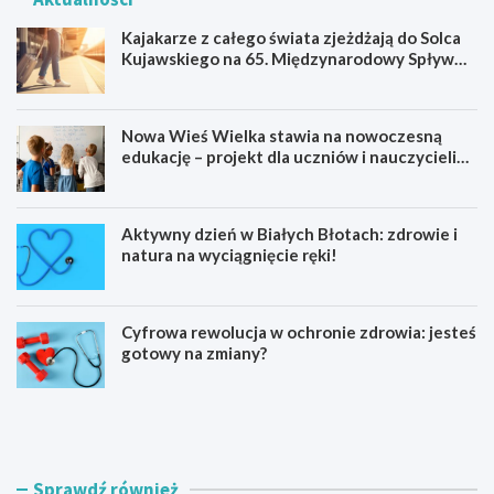
Kajakarze z całego świata zjeżdżają do Solca
Kujawskiego na 65. Międzynarodowy Spływ
Kajakowy
Nowa Wieś Wielka stawia na nowoczesną
edukację – projekt dla uczniów i nauczycieli
startuje w 2026 roku
Aktywny dzień w Białych Błotach: zdrowie i
natura na wyciągnięcie ręki!
Cyfrowa rewolucja w ochronie zdrowia: jesteś
gotowy na zmiany?
K
N
a
o
j
w
a
a
k
W
Sprawdź również
a
i