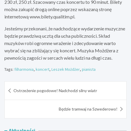
230 zł, 250 zł. Szacowany czas koncertu to 90 minut. Bilety
można zakupić drogą online poprzez wskazaną stronę
internetową www.bilety.qualitim.pl.
Jesteśmy przekonani, że nadchodzące wydarzenie muzyczne
będzie prawdziwą ucztą dla ucha publiczności. Skład
muzyków robi ogromne wrażenie i zdecydowanie warto
wybrać się na zbliżający się koncert. Muzyka Możdżera z
pewnością zagości w sercach wielu ludzi na długi czas.
Tags:
filharmonia
,
koncert
,
Leszek Możdżer
,
pianista
Nawigacja
Ostrzeżenie pogodowe! Nadchodzi silny wiatr
wpisu
Będzie tramwaj na Szwederowo!
Aktualności