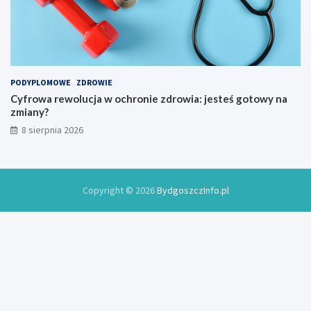
a
j
k
e
o
w
w
2
y
0
2
6
PODYPLOMOWE
ZDROWIE
r
Cyfrowa rewolucja w ochronie zdrowia: jesteś gotowy na
o
zmiany?
k
8 sierpnia 2026
u
Copyright © 2026
BydgoszczInfo.pl