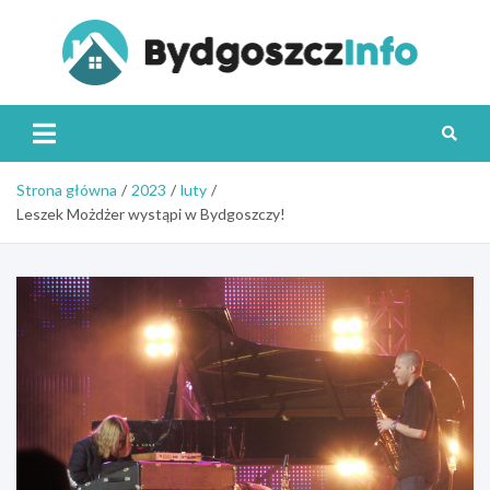
Skip
to
content
Byd
Strona główna
2023
luty
Leszek Możdżer wystąpi w Bydgoszczy!