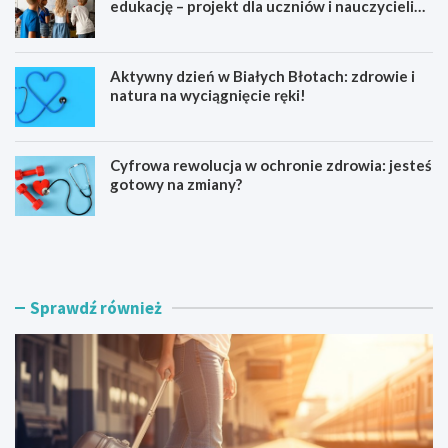
edukację – projekt dla uczniów i nauczycieli
startuje w 2026 roku
Aktywny dzień w Białych Błotach: zdrowie i
natura na wyciągnięcie ręki!
Cyfrowa rewolucja w ochronie zdrowia: jesteś
gotowy na zmiany?
K
N
a
o
j
w
a
a
k
W
Sprawdź również
a
i
r
e
z
ś
e
W
z
i
c
e
a
l
ł
k