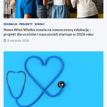
c
a
a
c
K
j
u
ę
j
–
a
p
EDUKACJA
PROJEKTY
SZKOŁY
w
r
Nowa Wieś Wielka stawia na nowoczesną edukację –
s
o
projekt dla uczniów i nauczycieli startuje w 2026 roku
k
j
8 sierpnia 2026
i
e
e
k
g
t
o
d
n
l
a
a
6
u
5
c
.
z
M
n
i
i
ę
ó
d
w
z
i
y
n