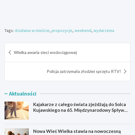
Tags:
działania w mieście
,
propozycje
,
weekend
,
wydarzenia
Nawigacja
Wielka awaria sieci wodociągowej
wpisu
Policja zatrzymała złodziei sprzętu RTV!
Aktualności
Kajakarze z całego świata zjeżdżają do Solca
Kujawskiego na 65. Międzynarodowy Spływ
Kajakowy
Nowa Wieś Wielka stawia na nowoczesną