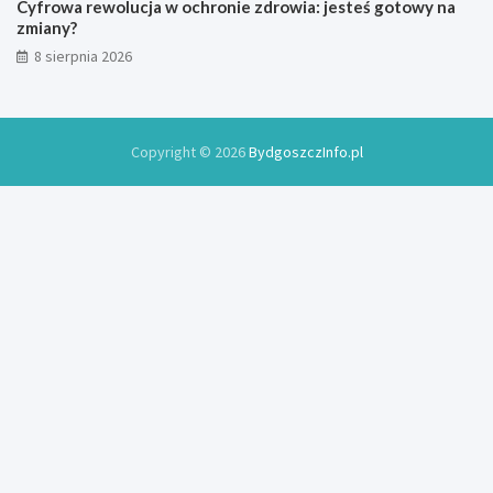
Cyfrowa rewolucja w ochronie zdrowia: jesteś gotowy na
o
zmiany?
k
8 sierpnia 2026
u
Copyright © 2026
BydgoszczInfo.pl