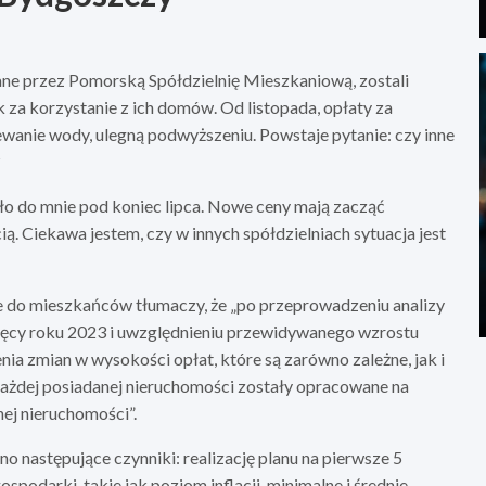
ne przez Pomorską Spółdzielnię Mieszkaniową, zostali
 korzystanie z ich domów. Od listopada, opłaty za
ewanie wody, ulegną podwyższeniu. Powstaje pytanie: czy inne
?
ło do mnie pod koniec lipca. Nowe ceny mają zacząć
 Ciekawa jestem, czy w innych spółdzielniach sytuacja jest
e do mieszkańców tłumaczy, że „po przeprowadzeniu analizy
ięcy roku 2023 i uwzględnieniu przewidywanego wzrostu
a zmian w wysokości opłat, które są zarówno zależne, jak i
 każdej posiadanej nieruchomości zostały opracowane na
ej nieruchomości”.
 następujące czynniki: realizację planu na pierwsze 5
podarki, takie jak poziom inflacji, minimalne i średnie