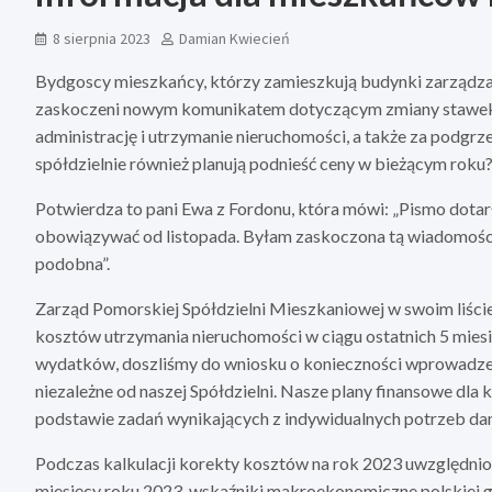
8 sierpnia 2023
Damian Kwiecień
Bydgoscy mieszkańcy, którzy zamieszkują budynki zarządza
zaskoczeni nowym komunikatem dotyczącym zmiany stawek za
administrację i utrzymanie nieruchomości, a także za podgrz
spółdzielnie również planują podnieść ceny w bieżącym roku
Potwierdza to pani Ewa z Fordonu, która mówi: „Pismo dotar
obowiązywać od listopada. Byłam zaskoczona tą wiadomością.
podobna”.
Zarząd Pomorskiej Spółdzielni Mieszkaniowej w swoim liści
kosztów utrzymania nieruchomości w ciągu ostatnich 5 mies
wydatków, doszliśmy do wniosku o konieczności wprowadzeni
niezależne od naszej Spółdzielni. Nasze plany finansowe dla
podstawie zadań wynikających z indywidualnych potrzeb dan
Podczas kalkulacji korekty kosztów na rok 2023 uwzględniono
miesięcy roku 2023, wskaźniki makroekonomiczne polskiej gos