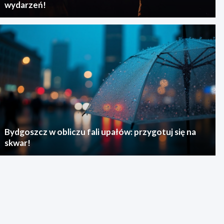
wydarzeń!
Bydgoszcz w obliczu fali upałów: przygotuj się na
skwar!