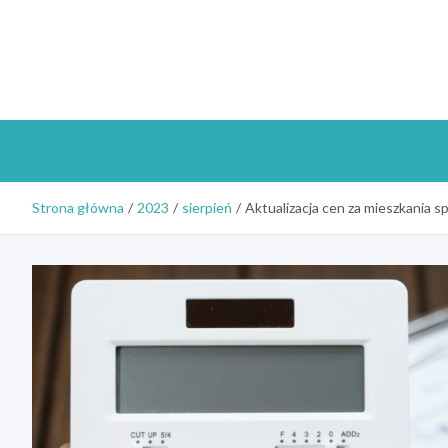
Skip
to
content
Strona główna
2023
sierpień
Aktualizacja cen za mieszkania 