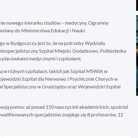
nie nowego kierunku studiów – medycyny. Ogromny
esłany do Ministerstwa Edukacji i Nauki.
o w Bydgoszczy jest to, że na potrzeby Wydziału
lospecjalistyczny Szpital Miejski. Dodatkowo, Politechnika
a placówkami medycznymi i szpitalami.
 w różnych szpitalach, takich jak Szpital MSWiA w
Wojewódzki Szpital dla Nerwowo i Psychicznie Chorych w
al Specjalistyczny w Grudziądzu oraz Wojewódzki Szpital
oją pomoc aż ponad 150 nauczycieli akademickich, spośród
alifikowanych specjalistów znajduje się 8 profesorów, 12