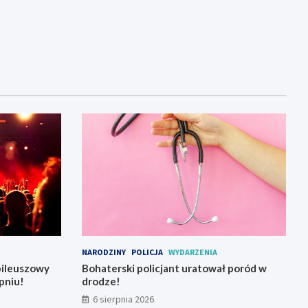
NARODZINY
POLICJA
WYDARZENIA
bileuszowy
Bohaterski policjant uratował poród w
pniu!
drodze!
6 sierpnia 2026