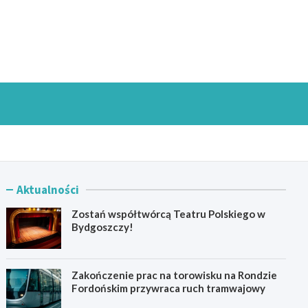
goszczInfo.pl
Aktualności
Zostań współtwórcą Teatru Polskiego w
Bydgoszczy!
Zakończenie prac na torowisku na Rondzie
Fordońskim przywraca ruch tramwajowy