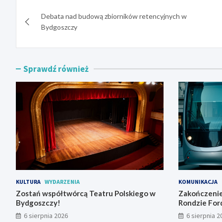
Nawigacja
Debata nad budową zbiorników retencyjnych w
wpisu
Bydgoszczy
Sprawdź również
KULTURA
WYDARZENIA
KOMUNIKACJA
Zostań współtwórcą Teatru Polskiego w
Zakończenie
Bydgoszczy!
Rondzie For
tramwajowy
6 sierpnia 2026
6 sierpnia 2