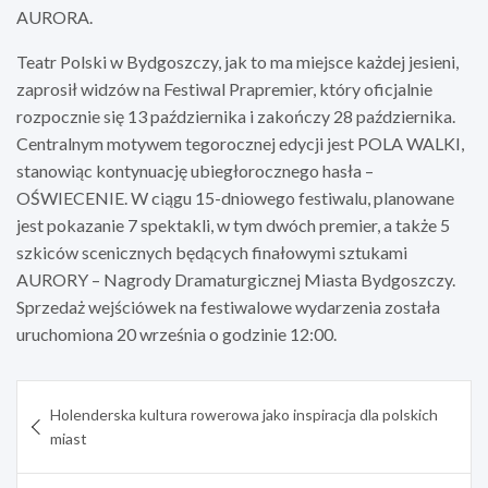
AURORA.
Teatr Polski w Bydgoszczy, jak to ma miejsce każdej jesieni,
zaprosił widzów na Festiwal Prapremier, który oficjalnie
rozpocznie się 13 października i zakończy 28 października.
Centralnym motywem tegorocznej edycji jest POLA WALKI,
stanowiąc kontynuację ubiegłorocznego hasła –
OŚWIECENIE. W ciągu 15-dniowego festiwalu, planowane
jest pokazanie 7 spektakli, w tym dwóch premier, a także 5
szkiców scenicznych będących finałowymi sztukami
AURORY – Nagrody Dramaturgicznej Miasta Bydgoszczy.
Sprzedaż wejściówek na festiwalowe wydarzenia została
uruchomiona 20 września o godzinie 12:00.
Nawigacja
Holenderska kultura rowerowa jako inspiracja dla polskich
wpisu
miast