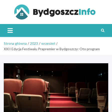
Skip
to
content
Byd
Strona główna
2023
wrzesień
XXII Edycja Festiwalu Prapremier w Bydgoszczy: Oto program