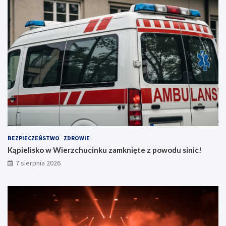
ń
!
BEZPIECZEŃSTWO
ZDROWIE
Kąpielisko w Wierzchucinku zamknięte z powodu sinic!
7 sierpnia 2026