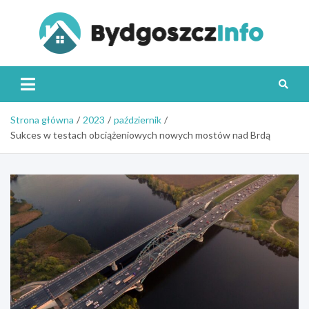
Skip
to
content
Byd
Strona główna
2023
październik
Sukces w testach obciążeniowych nowych mostów nad Brdą