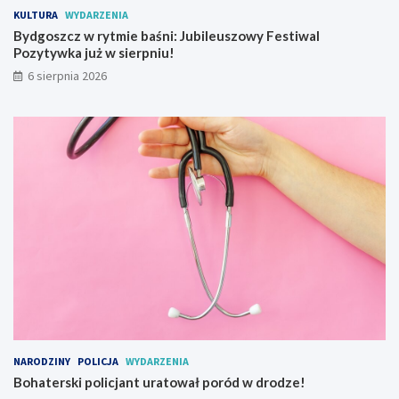
a
KULTURA
WYDARZENIA
m
Bydgoszcz w rytmie baśni: Jubileuszowy Festiwal
w
Pozytywka już w sierpniu!
a
j
6 sierpnia 2026
o
w
y
NARODZINY
POLICJA
WYDARZENIA
Bohaterski policjant uratował poród w drodze!