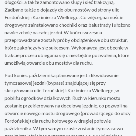
długości, a także zamontowano słupy i sieć trakcyjną.
Zadbano także o dojazdy do obu mostów od strony ulic
Fordońskiej i Kazimierza Wielkiego. Co więcej, na moście
drogowym zainstalowano chodniki oraz balustrady i ułożono
nawierzchnię na całej jezdni. W końcu września
przeprowadzone zostały próby obciążeniowe obu struktur,
które zakończyły się sukcesem. Wykonawca jest obecnie w
trakcie procesu ubiegania się o niezbędne pozwolenia, które
umożliwią otwarcie obu mostów dla ruchu.
Pod koniec października planowane jest zlikwidowanie
tymczasowej jezdni (bypass) znajdującej się przy
skrzyżowaniu ulic Toruńskiej i Kazimierza Wielkiego, w
pobliżu ogródków działkowych. Ruch w kierunku mostu
zostanie przekierowany na docelową jezdnię, co pozwoli na
otwarcie nowego mostu drogowego (prowadzącego do ulicy
Fordońskiej) dla ruchu kołowego w drugiej połowie
października. W tym samym czasie zostanie tymczasowo
zamknięta istniejąca przeprawa mostowa, a w jej miejscu