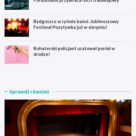
Bydgoszcz w rytmie baśni: Jubileuszowy
Festiwal Pozytywka już w sierpniu!
Bohaterski policjant uratował poród w
drodze!
Z
Z
o
a
s
k
t
o
a
ń
Sprawdź również
ń
c
w
z
s
e
p
n
ó
i
ł
e
t
p
w
r