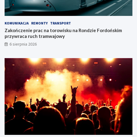
o
r
s
d
z
o
c
ń
KOMUNIKACJA
REMONTY
TRANSPORT
z
s
Zakończenie prac na torowisku na Rondzie Fordońskim
y
k
przywraca ruch tramwajowy
!
i
6 sierpnia 2026
m
p
r
z
y
w
r
a
c
a
r
u
c
h
t
r