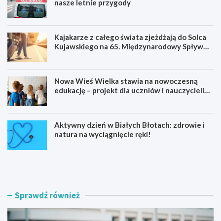
nasze letnie przygody
Kajakarze z całego świata zjeżdżają do Solca
Kujawskiego na 65. Międzynarodowy Spływ
Kajakowy
Nowa Wieś Wielka stawia na nowoczesną
edukację – projekt dla uczniów i nauczycieli
startuje w 2026 roku
Aktywny dzień w Białych Błotach: zdrowie i
natura na wyciągnięcie ręki!
W
K
o
a
d
j
n
a
e
k
Sprawdź również
b
a
e
r
z
z