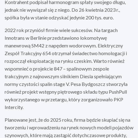
Kontrahent podpisał harmonogram spłaty swojego długu,
jednak nie wywiązał się z niego. Do 26 kwietnia 2023 r.,
spółka była w stanie odzyskać jedynie 200 tys. euro.
2022 rok przyniósł firmie wiele sukcesów. Na targach
Innotrans w Berlinie przedstawiono lokomotywę
manewrową SM42 z napędem wodorowym. Elektryczny
Zespół Trakcyjny 654 otrzymał świadectwo homologacji i
rozpoczął eksploatację na rynku czeskim. Warto również
wspomnieć o projekcie 847 – spalinowym zespole
trakcyjnym z najnowszym silnikiem Diesla spełniającym
normy czystości spalin stage V. Pesa Bydgoszcz stworzyła
również projekt wstępny piętrowego składu typu PushPull
wykorzystanego w przetargu, który zorganizowało PKP
Intercity.
Planowane jest, że do 2025 roku, firma będzie skupiać się na
tworzeniu i wprowadzeniu na rynek nowych modeli pojazdów
szynowych, które mają zastąpić dotychczasowe produkty,