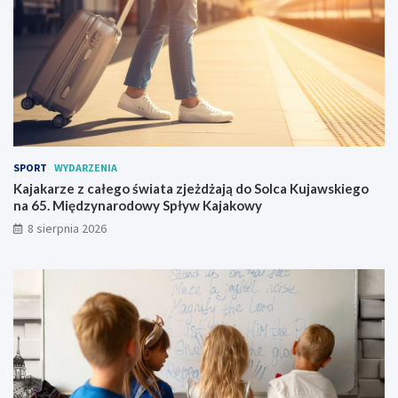
r
o
o
S
n
o
i
l
n
c
a
a
s
K
z
u
e
j
l
a
SPORT
WYDARZENIA
e
w
Kajakarze z całego świata zjeżdżają do Solca Kujawskiego
t
s
na 65. Międzynarodowy Spływ Kajakowy
n
k
8 sierpnia 2026
i
i
e
e
p
g
r
o
z
n
y
a
g
6
o
5
d
.
y
M