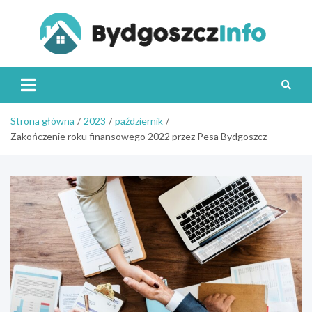
Skip
to
content
Byd
Strona główna
2023
październik
Zakończenie roku finansowego 2022 przez Pesa Bydgoszcz