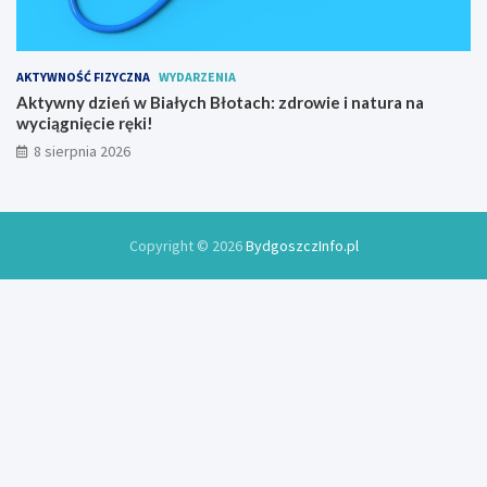
w
y
AKTYWNOŚĆ FIZYCZNA
WYDARZENIA
Aktywny dzień w Białych Błotach: zdrowie i natura na
wyciągnięcie ręki!
8 sierpnia 2026
Copyright © 2026
BydgoszczInfo.pl