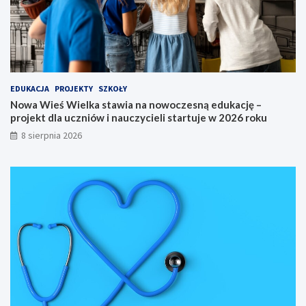
i
ę
d
z
y
n
a
EDUKACJA
PROJEKTY
SZKOŁY
r
Nowa Wieś Wielka stawia na nowoczesną edukację –
o
projekt dla uczniów i nauczycieli startuje w 2026 roku
d
o
8 sierpnia 2026
w
y
S
p
ł
y
w
K
a
j
a
k
o