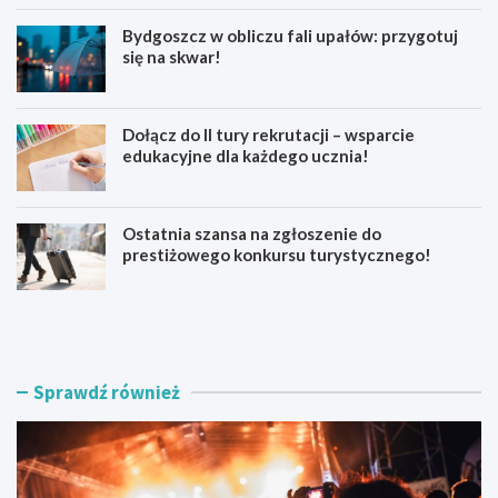
Bydgoszcz w obliczu fali upałów: przygotuj
się na skwar!
Dołącz do II tury rekrutacji – wsparcie
edukacyjne dla każdego ucznia!
Ostatnia szansa na zgłoszenie do
prestiżowego konkursu turystycznego!
F
B
e
y
s
d
t
g
i
o
Sprawdź również
w
s
a
z
l
c
W
z
i
w
s
o