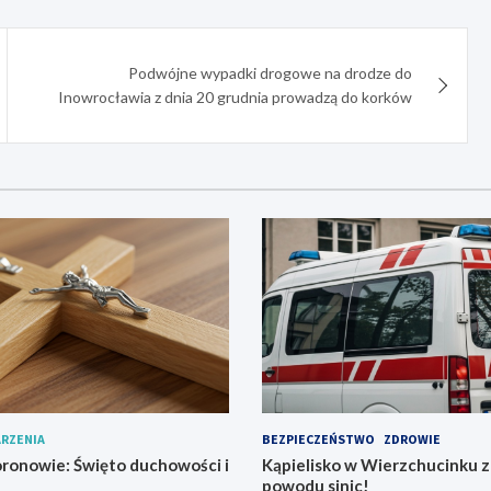
Podwójne wypadki drogowe na drodze do
Inowrocławia z dnia 20 grudnia prowadzą do korków
RZENIA
BEZPIECZEŃSTWO
ZDROWIE
ronowie: Święto duchowości i
Kąpielisko w Wierzchucinku 
powodu sinic!