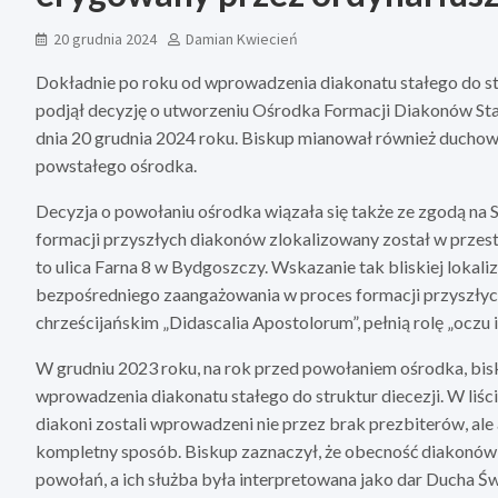
20 grudnia 2024
Damian Kwiecień
Dokładnie po roku od wprowadzenia diakonatu stałego do st
podjął decyzję o utworzeniu Ośrodka Formacji Diakonów Stał
dnia 20 grudnia 2024 roku. Biskup mianował również duch
powstałego ośrodka.
Decyzja o powołaniu ośrodka wiązała się także ze zgodą na 
formacji przyszłych diakonów zlokalizowany został w przes
to ulica Farna 8 w Bydgoszczy. Wskazanie tak bliskiej lokali
bezpośredniego zaangażowania w proces formacji przyszłyc
chrześcijańskim „Didascalia Apostolorum”, pełnią rolę „oczu i
W grudniu 2023 roku, na rok przed powołaniem ośrodka, bis
wprowadzenia diakonatu stałego do struktur diecezji. W liśc
diakoni zostali wprowadzeni nie przez brak prezbiterów, ale 
kompletny sposób. Biskup zaznaczył, że obecność diakonów
powołań, a ich służba była interpretowana jako dar Ducha Św