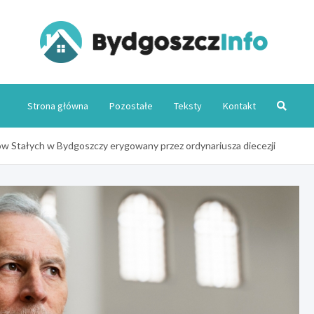
Byd
Strona główna
Pozostałe
Teksty
Kontakt
w Stałych w Bydgoszczy erygowany przez ordynariusza diecezji