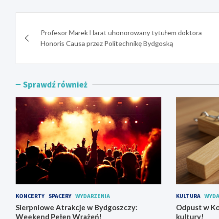
Nawigacja
Profesor Marek Harat uhonorowany tytułem doktora
wpisu
Honoris Causa przez Politechnikę Bydgoską
Sprawdź również
KONCERTY
SPACERY
WYDARZENIA
KULTURA
WYDA
Sierpniowe Atrakcje w Bydgoszczy:
Odpust w Ko
Weekend Pełen Wrażeń!
kultury!