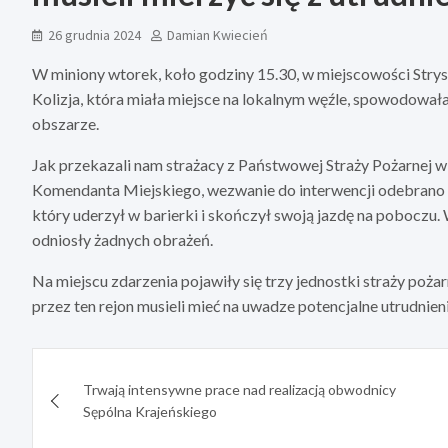
26 grudnia 2024
Damian Kwiecień
W miniony wtorek, koło godziny 15.30, w miejscowości Str
Kolizja, która miała miejsce na lokalnym węźle, spowodował
obszarze.
Jak przekazali nam strażacy z Państwowej Straży Pożarnej 
Komendanta Miejskiego, wezwanie do interwencji odebrano
który uderzył w barierki i skończył swoją jazdę na poboczu. 
odniosły żadnych obrażeń.
Na miejscu zdarzenia pojawiły się trzy jednostki straży pożarn
przez ten rejon musieli mieć na uwadze potencjalne utrudnie
Nawigacja
Trwają intensywne prace nad realizacją obwodnicy
wpisu
Sępólna Krajeńskiego