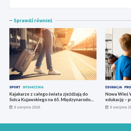
Sprawdź również
SPORT
WYDARZENIA
EDUKACJA
PRO
Kajakarze z całego świata zjeżdżają do
Nowa Wieś W
Solca Kujawskiego na 65. Międzynarodowy
edukację – p
Spływ Kajakowy
nauczycieli 
8 sierpnia 2026
8 sierpnia 2