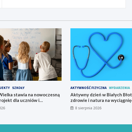
JEKTY
SZKOŁY
AKTYWNOŚĆ FIZYCZNA
WYDARZENIA
ielka stawia na nowoczesną
Aktywny dzień w Białych Błot
rojekt dla uczniów i
zdrowie i natura na wyciągnięc
startuje w 2026 roku
026
8 sierpnia 2026