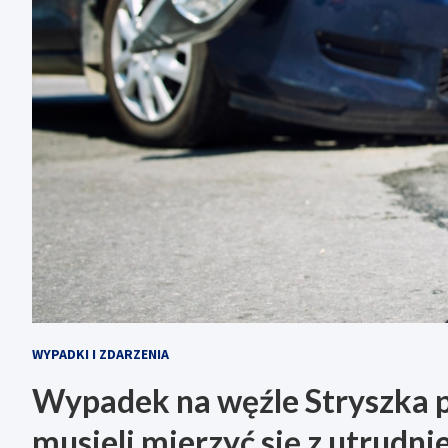
WYPADKI I ZDARZENIA
Wypadek na węźle Stryszka 
musieli mierzyć się z utrudni