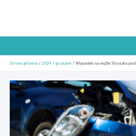
Skip
to
content
Strona główna
2024
grudzień
Wypadek na węźle Stryszka pod B