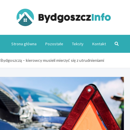
Byd
Strona główna
Pozostałe
Teksty
Kontakt
ydgoszczą – kierowcy musieli mierzyć się z utrudnieniami