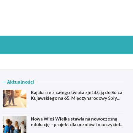
goszczInfo.pl
Aktualności
Kajakarze z całego świata zjeżdżają do Solca
Kujawskiego na 65. Międzynarodowy Spływ
Kajakowy
Nowa Wieś Wielka stawia na nowoczesną
edukację – projekt dla uczniów i nauczycieli
startuje w 2026 roku