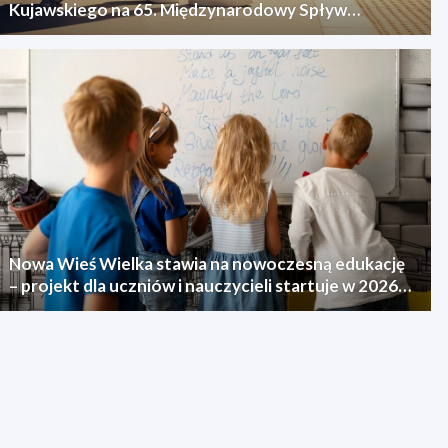
Kujawskiego na 65. Międzynarodowy Spływ
Kajakowy
Nowa Wieś Wielka stawia na nowoczesną edukację
– projekt dla uczniów i nauczycieli startuje w 2026
roku