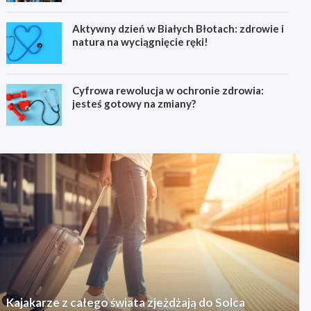
Aktywny dzień w Białych Błotach: zdrowie i
natura na wyciągnięcie ręki!
Cyfrowa rewolucja w ochronie zdrowia:
jesteś gotowy na zmiany?
Kajakarze z całego świata zjeżdżają do Solca