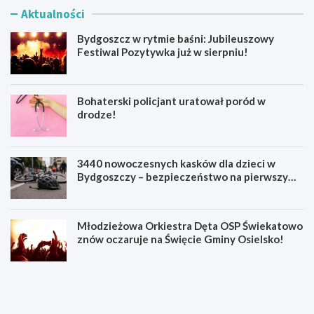
Aktualności
Bydgoszcz w rytmie baśni: Jubileuszowy
Festiwal Pozytywka już w sierpniu!
Bohaterski policjant uratował poród w
drodze!
3440 nowoczesnych kasków dla dzieci w
Bydgoszczy – bezpieczeństwo na pierwszym
miejscu!
Młodzieżowa Orkiestra Dęta OSP Świekatowo
znów oczaruje na Święcie Gminy Osielsko!
B
B
y
o
d
h
g
a
o
t