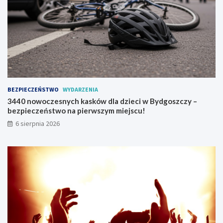
u
ż
w
s
i
e
r
p
n
BEZPIECZEŃSTWO
WYDARZENIA
i
3440 nowoczesnych kasków dla dzieci w Bydgoszczy –
u
bezpieczeństwo na pierwszym miejscu!
!
6 sierpnia 2026