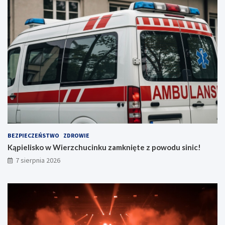
ń
!
BEZPIECZEŃSTWO
ZDROWIE
Kąpielisko w Wierzchucinku zamknięte z powodu sinic!
7 sierpnia 2026