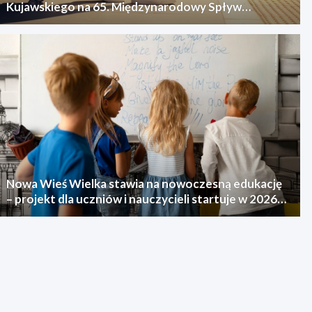
Kujawskiego na 65. Międzynarodowy Spływ
Kajakowy
Nowa Wieś Wielka stawia na nowoczesną edukację
– projekt dla uczniów i nauczycieli startuje w 2026
roku