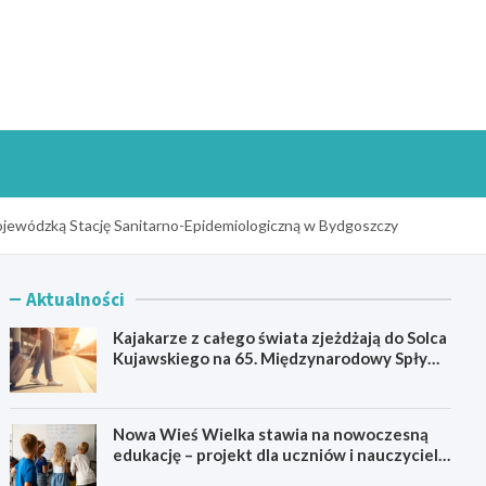
goszczInfo.pl
Wojewódzką Stację Sanitarno-Epidemiologiczną w Bydgoszczy
Aktualności
Kajakarze z całego świata zjeżdżają do Solca
Kujawskiego na 65. Międzynarodowy Spływ
Kajakowy
Nowa Wieś Wielka stawia na nowoczesną
edukację – projekt dla uczniów i nauczycieli
startuje w 2026 roku