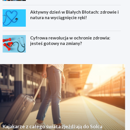
Aktywny dzień w Białych Błotach: zdrowie i
natura na wyciągnięcie ręki!
Cyfrowa rewolucja w ochronie zdrowia:
jesteś gotowy na zmiany?
Kajakarze z całego świata zjeżdżają do Solca