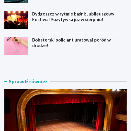
Bydgoszcz w rytmie baśni: Jubileuszowy
Festiwal Pozytywka już w sierpniu!
Bohaterski policjant uratował poród w
drodze!
Z
Z
o
a
s
k
t
o
a
ń
Sprawdź również
ń
c
w
z
s
e
p
n
ó
i
ł
e
t
p
w
r
ó
a