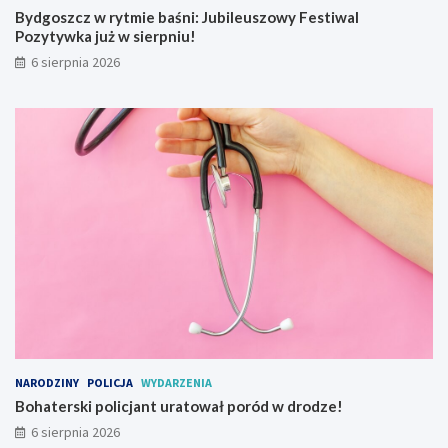
Bydgoszcz w rytmie baśni: Jubileuszowy Festiwal
w
Pozytywka już w sierpniu!
a
j
6 sierpnia 2026
o
w
y
NARODZINY
POLICJA
WYDARZENIA
Bohaterski policjant uratował poród w drodze!
6 sierpnia 2026