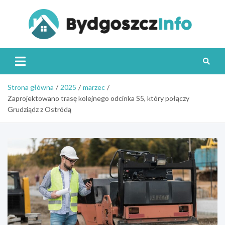
Skip
to
content
Byd
Strona główna
2025
marzec
Zaprojektowano trasę kolejnego odcinka S5, który połączy
Grudziądz z Ostródą