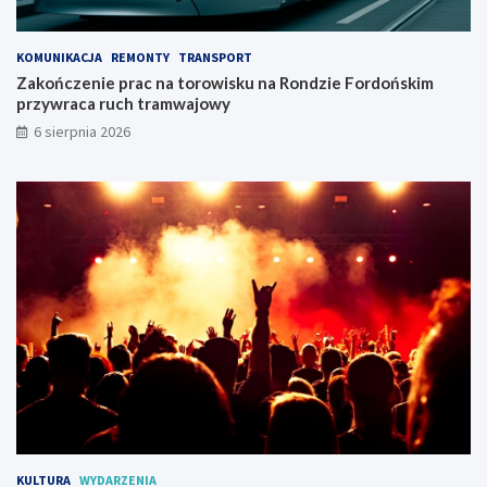
s
d
z
o
c
ń
KOMUNIKACJA
REMONTY
TRANSPORT
z
s
Zakończenie prac na torowisku na Rondzie Fordońskim
y
k
przywraca ruch tramwajowy
!
i
6 sierpnia 2026
m
p
r
z
y
w
r
a
c
a
r
u
c
h
t
r
a
KULTURA
WYDARZENIA
m