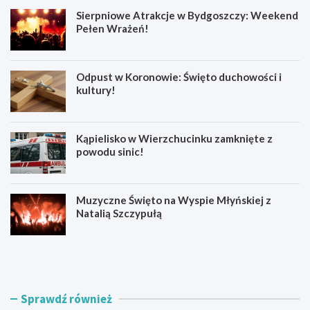
Sierpniowe Atrakcje w Bydgoszczy: Weekend
Pełen Wrażeń!
Odpust w Koronowie: Święto duchowości i
kultury!
Kąpielisko w Wierzchucinku zamknięte z
powodu sinic!
Muzyczne Święto na Wyspie Młyńskiej z
Natalią Szczypułą
S
O
i
d
e
p
r
u
p
s
Sprawdź również
n
t