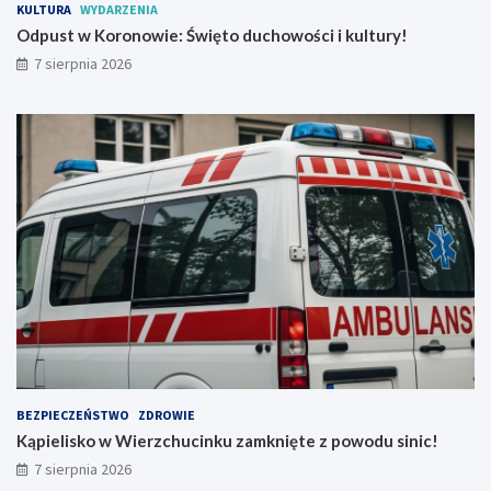
n
!
KULTURA
WYDARZENIA
W
Odpust w Koronowie: Święto duchowości i kultury!
r
7 sierpnia 2026
a
ż
e
ń
!
BEZPIECZEŃSTWO
ZDROWIE
Kąpielisko w Wierzchucinku zamknięte z powodu sinic!
7 sierpnia 2026