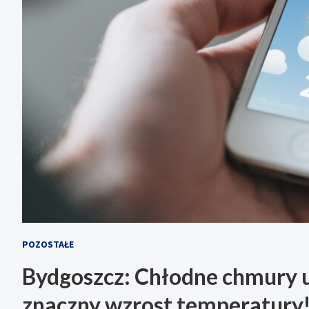
POZOSTAŁE
Bydgoszcz: Chłodne chmury us
znaczny wzrost temperatury