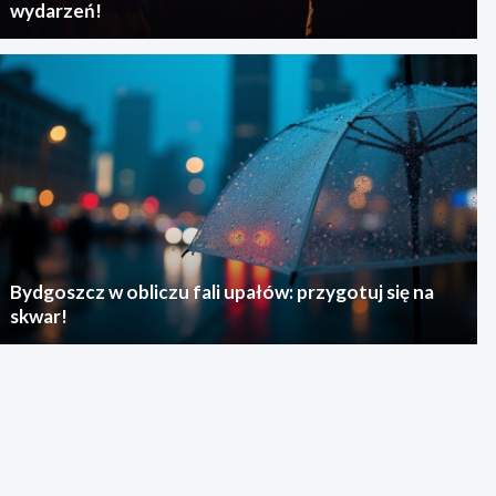
wydarzeń!
Bydgoszcz w obliczu fali upałów: przygotuj się na
skwar!