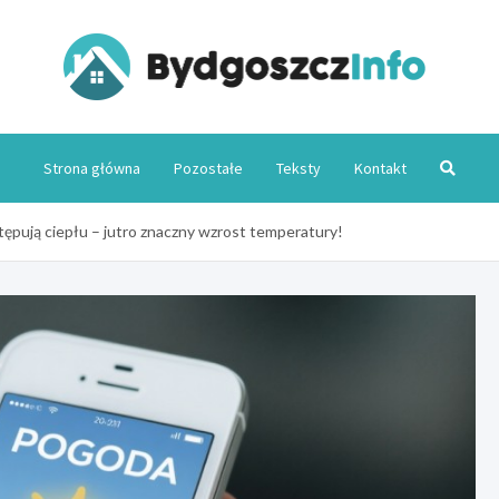
Byd
Strona główna
Pozostałe
Teksty
Kontakt
pują ciepłu – jutro znaczny wzrost temperatury!