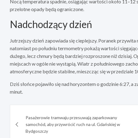
Nocą temperatura spadnie, osiągając wartości około 11–12 st
przelotne opady będą ograniczone.
Nadchodzący dzień
Jutrzejszy dzień zapowiada się cieplejszy. Poranek przywi
natomiast po południu termometry pokażą wartości sięgają
dużego, lecz chmury będą bardziej rozproszone niż dzisiaj. Op
miejscach w ogóle nie wystąpią. Wiatr z południowego zachod
atmosferyczne będzie stabilne, mieszcząc się w przedziale 
Dziś słońce pojawiło się nad horyzontem o godzinie 6:27, a z
minut.
Nawigacja
Pasażerowie tramwaju przesuwają zaparkowany
wpisu
samochód, aby przywrócić ruch na ul. Gdańskiej w
Bydgoszczy