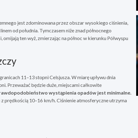
emnego jest zdominowana przez obszar wysokiego ciśnienia,
klinem od południa. Tymczasem niże znad północnego
 omijają ten wyż, zmierzając na północ w kierunku Półwyspu
zczy
granicach 11–13 stopni Celsjusza. W miarę upływu dnia
ni. Przeważać będzie duże, miejscami całkowite
rawdopodobieństwo wystąpienia opadów jest minimalne.
 z prędkością 10–16 km/h. Ciśnienie atmosferyczne utrzyma