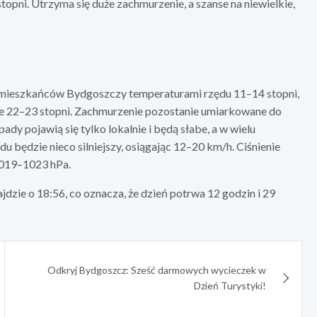
opni. Utrzyma się duże zachmurzenie, a szanse na niewielkie,
ta mieszkańców Bydgoszczy temperaturami rzędu 11–14 stopni,
ce 22–23 stopni. Zachmurzenie pozostanie umiarkowane do
ady pojawią się tylko lokalnie i będą słabe, a w wielu
u będzie nieco silniejszy, osiągając 12–20 km/h. Ciśnienie
1019–1023 hPa.
ajdzie o 18:56, co oznacza, że dzień potrwa 12 godzin i 29
Odkryj Bydgoszcz: Sześć darmowych wycieczek w
Dzień Turystyki!