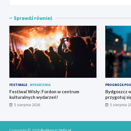
Sprawdź również
FESTIWALE
WYDARZENIA
PROGNOZA PO
Festiwal Wisły: Fordon w centrum
Bydgoszcz w 
kulturalnych wydarzeń!
przygotuj si
5 sierpnia 2026
5 sierpnia 2
Copyright © 2026
BydgoszczInfo.pl