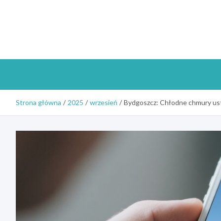
Skip
to
content
Strona główna
2025
wrzesień
Bydgoszcz: Chłodne chmury ustę