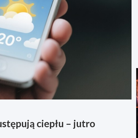
tępują ciepłu – jutro
!