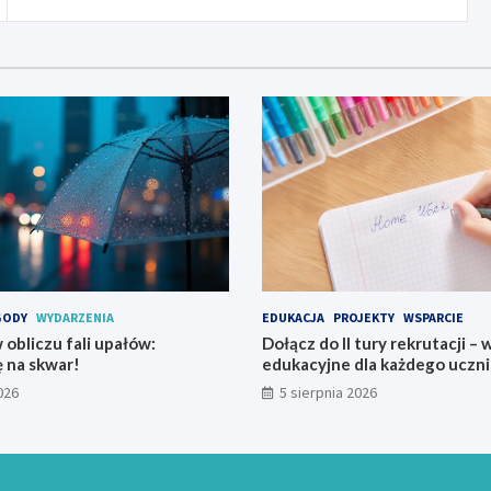
GODY
WYDARZENIA
EDUKACJA
PROJEKTY
WSPARCIE
obliczu fali upałów:
Dołącz do II tury rekrutacji –
ę na skwar!
edukacyjne dla każdego uczni
026
5 sierpnia 2026