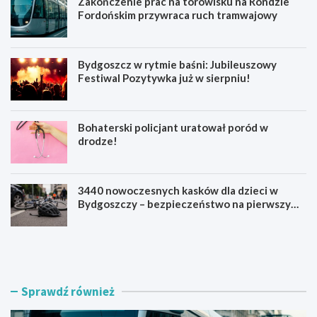
Zakończenie prac na torowisku na Rondzie
Fordońskim przywraca ruch tramwajowy
Bydgoszcz w rytmie baśni: Jubileuszowy
Festiwal Pozytywka już w sierpniu!
Bohaterski policjant uratował poród w
drodze!
3440 nowoczesnych kasków dla dzieci w
Bydgoszczy – bezpieczeństwo na pierwszym
miejscu!
Z
B
a
y
k
d
o
g
ń
o
Sprawdź również
c
s
z
z