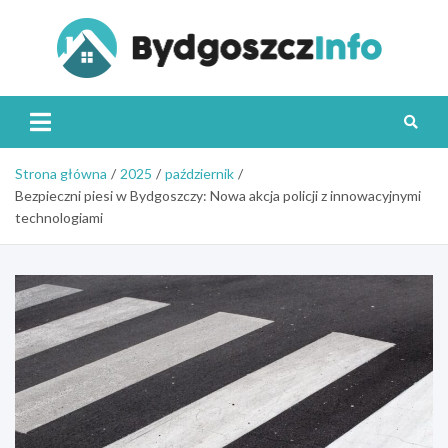
Skip
to
content
Byd
Strona główna
2025
październik
Bezpieczni piesi w Bydgoszczy: Nowa akcja policji z innowacyjnymi
technologiami