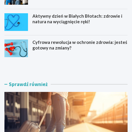
startuje w 2026 roku
Aktywny dzień w Białych Błotach: zdrowie i
natura na wyciągnięcie ręki!
Cyfrowa rewolucja w ochronie zdrowia: jesteś
gotowy na zmiany?
K
N
a
o
j
w
a
a
k
W
Sprawdź również
a
i
r
e
z
ś
e
W
z
i
c
e
a
l
ł
k
e
a