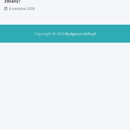
zmiany?
k
8 sierpnia 2026
u
Copyright © 2026
BydgoszczInfo.pl