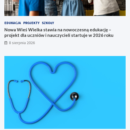
K
j
u
ę
j
–
a
p
EDUKACJA
PROJEKTY
SZKOŁY
w
r
Nowa Wieś Wielka stawia na nowoczesną edukację –
s
o
projekt dla uczniów i nauczycieli startuje w 2026 roku
k
j
8 sierpnia 2026
i
e
e
k
g
t
o
d
n
l
a
a
6
u
5
c
.
z
M
n
i
i
ę
ó
d
w
z
i
y
n
n
a