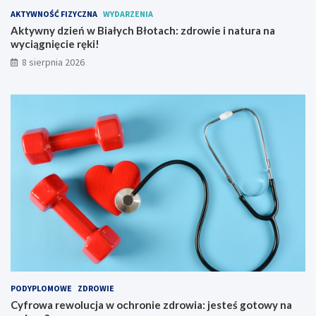
a
u
AKTYWNOŚĆ FIZYCZNA
WYDARZENIA
r
c
Aktywny dzień w Białych Błotach: zdrowie i natura na
o
z
wyciągnięcie ręki!
d
y
o
c
8 sierpnia 2026
w
i
y
e
S
l
p
i
ł
s
y
t
w
a
K
r
a
t
j
u
a
j
k
e
o
w
w
2
y
0
2
6
PODYPLOMOWE
ZDROWIE
r
Cyfrowa rewolucja w ochronie zdrowia: jesteś gotowy na
o