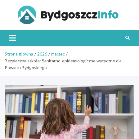
Skip
to
content
Byd
Strona główna
2026
marzec
Bezpieczna szkoła: Sanitarno-epidemiologiczne wytyczne dla
Powiatu Bydgoskiego