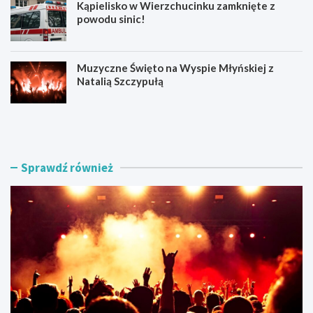
Kąpielisko w Wierzchucinku zamknięte z
powodu sinic!
Muzyczne Święto na Wyspie Młyńskiej z
Natalią Szczypułą
S
O
i
d
e
p
r
u
p
s
Sprawdź również
n
t
i
w
o
K
w
o
e
r
A
o
t
n
r
o
a
w
k
i
c
e