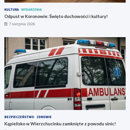
e
y
n
!
KULTURA
WYDARZENIA
W
Odpust w Koronowie: Święto duchowości i kultury!
r
7 sierpnia 2026
a
ż
e
ń
!
BEZPIECZEŃSTWO
ZDROWIE
Kąpielisko w Wierzchucinku zamknięte z powodu sinic!