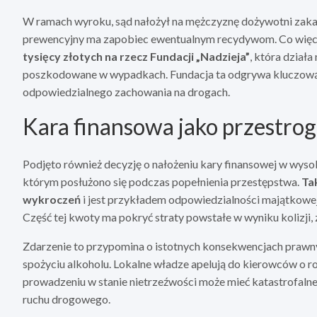
W ramach wyroku, sąd nałożył na mężczyznę dożywotni zak
prewencyjny ma zapobiec ewentualnym recydywom. Co więc
tysięcy złotych na rzecz Fundacji „Nadzieja”
, która dział
poszkodowane w wypadkach. Fundacja ta odgrywa kluczową 
odpowiedzialnego zachowania na drogach.
Kara finansowa jako przestro
Podjęto również decyzję o nałożeniu kary finansowej w wysok
którym posłużono się podczas popełnienia przestępstwa.
Ta
wykroczeń
i jest przykładem odpowiedzialności majątkow
Część tej kwoty ma pokryć straty powstałe w wyniku kolizji
Zdarzenie to przypomina o istotnych konsekwencjach prawn
spożyciu alkoholu. Lokalne władze apelują do kierowców o r
prowadzeniu w stanie nietrzeźwości może mieć katastrofalne s
ruchu drogowego.