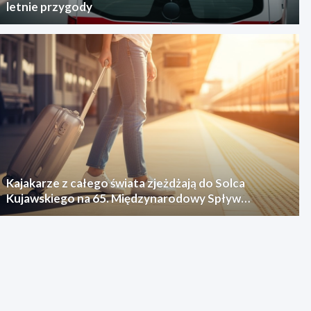
letnie przygody
Kajakarze z całego świata zjeżdżają do Solca
Kujawskiego na 65. Międzynarodowy Spływ
Kajakowy