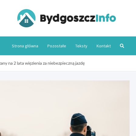
Byd
Strona główna
Pozostałe
Teksty
Kontakt
any na 2 lata więzienia za niebezpieczną jazdę