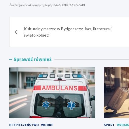
Źródło: facebook.com/profile.php?id=100090170857940
Nawigacja
Kulturalny marzec w Bydgoszczy: Jazz, literatura i
wpisu
święto kobiet!
Sprawdź również
BEZPIECZEŃSTWO
WODNE
SPORT
WYDAR