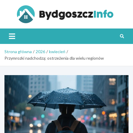
Skip
to
content
Byd
Strona główna
2026
kwiecień
Przymrozki nadchodzą: ostrzeżenia dla wielu regionów