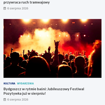
przywraca ruch tramwajowy
!
i
6 sierpnia 2026
m
p
r
z
y
w
r
a
c
a
r
u
c
h
t
r
a
KULTURA
WYDARZENIA
m
Bydgoszcz w rytmie baśni: Jubileuszowy Festiwal
w
Pozytywka już w sierpniu!
a
j
6 sierpnia 2026
o