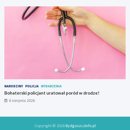
w
y
NARODZINY
POLICJA
WYDARZENIA
Bohaterski policjant uratował poród w drodze!
6 sierpnia 2026
Copyright © 2026
BydgoszczInfo.pl