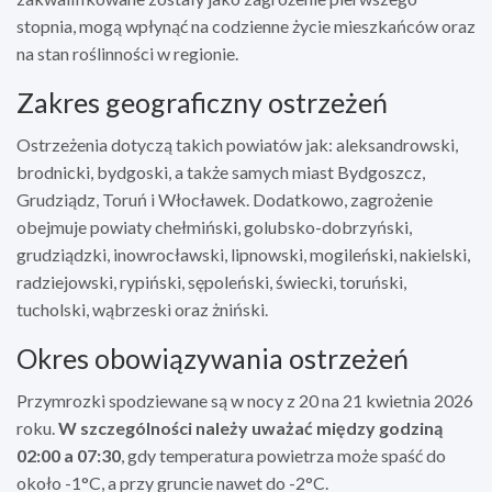
stopnia, mogą wpłynąć na codzienne życie mieszkańców oraz
na stan roślinności w regionie.
Zakres geograficzny ostrzeżeń
Ostrzeżenia dotyczą takich powiatów jak: aleksandrowski,
brodnicki, bydgoski, a także samych miast Bydgoszcz,
Grudziądz, Toruń i Włocławek. Dodatkowo, zagrożenie
obejmuje powiaty chełmiński, golubsko-dobrzyński,
grudziądzki, inowrocławski, lipnowski, mogileński, nakielski,
radziejowski, rypiński, sępoleński, świecki, toruński,
tucholski, wąbrzeski oraz żniński.
Okres obowiązywania ostrzeżeń
Przymrozki spodziewane są w nocy z 20 na 21 kwietnia 2026
roku.
W szczególności należy uważać między godziną
02:00 a 07:30
, gdy temperatura powietrza może spaść do
około -1°C, a przy gruncie nawet do -2°C.