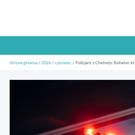
Skip
to
content
Strona główna
2026
czerwiec
Policjant z Chełmży: Bohater, 