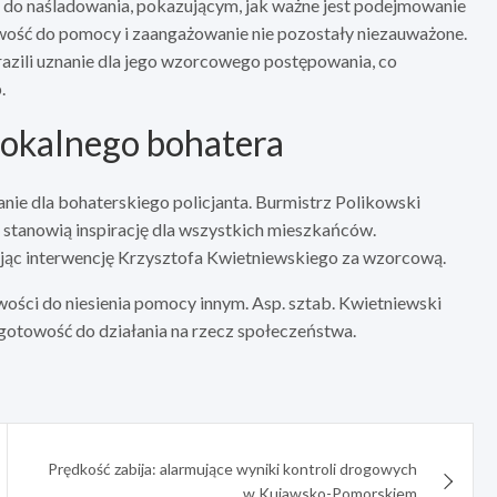
do naśladowania, pokazującym, jak ważne jest podejmowanie
owość do pomocy i zaangażowanie nie pozostały niezauważone.
razili uznanie dla jego wzorcowego postępowania, co
.
lokalnego bohatera
ie dla bohaterskiego policjanta. Burmistrz Polikowski
 i stanowią inspirację dla wszystkich mieszkańców.
nając interwencję Krzysztofa Kwietniewskiego za wzorcową.
owości do niesienia pomocy innym. Asp. sztab. Kwietniewski
 gotowość do działania na rzecz społeczeństwa.
Prędkość zabija: alarmujące wyniki kontroli drogowych
w Kujawsko-Pomorskiem