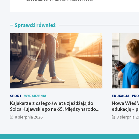
Sprawdź również
SPORT
WYDARZENIA
EDUKACJA
PRO
Kajakarze z całego świata zjeżdżają do
Nowa Wieś W
Solca Kujawskiego na 65. Międzynarodowy
edukację – p
Spływ Kajakowy
nauczycieli 
8 sierpnia 2026
8 sierpnia 2