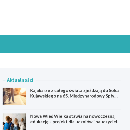
goszczInfo.pl
Aktualności
Kajakarze z całego świata zjeżdżają do Solca
Kujawskiego na 65. Międzynarodowy Spływ
Kajakowy
Nowa Wieś Wielka stawia na nowoczesną
edukację – projekt dla uczniów i nauczycieli
startuje w 2026 roku