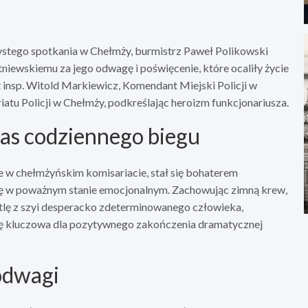
stego spotkania w Chełmży, burmistrz Paweł Polikowski
niewskiemu za jego odwagę i poświęcenie, które ocaliły życie
 insp. Witold Markiewicz, Komendant Miejski Policji w
atu Policji w Chełmży, podkreślając heroizm funkcjonariusza.
as codziennego biegu
je w chełmżyńskim komisariacie, stał się bohaterem
ę w poważnym stanie emocjonalnym. Zachowując zimną krew,
ętlę z szyi desperacko zdeterminowanego człowieka,
się kluczowa dla pozytywnego zakończenia dramatycznej
odwagi