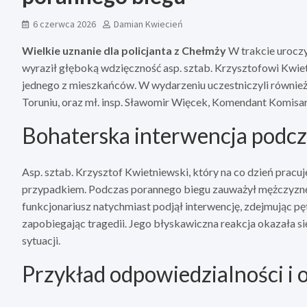
6 czerwca 2026
Damian Kwiecień
Wielkie uznanie dla policjanta z Chełmży
W trakcie uroczy
wyraził głęboką wdzięczność asp. sztab. Krzysztofowi Kwiet
jednego z mieszkańców. W wydarzeniu uczestniczyli również
Toruniu, oraz mł. insp. Sławomir Więcek, Komendant Komisari
Bohaterska interwencja podcz
Asp. sztab. Krzysztof Kwietniewski, który na co dzień pracu
przypadkiem. Podczas porannego biegu zauważył mężczyzn
funkcjonariusz natychmiast podjął interwencję, zdejmując p
zapobiegając tragedii. Jego błyskawiczna reakcja okazała 
sytuacji.
Przykład odpowiedzialności i 