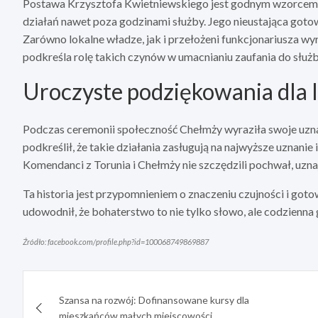
Postawa Krzysztofa Kwietniewskiego jest godnym wzorcem 
działań nawet poza godzinami służby. Jego nieustająca got
Zarówno lokalne władze, jak i przełożeni funkcjonariusza wy
podkreśla rolę takich czynów w umacnianiu zaufania do służb
Uroczyste podziękowania dla 
Podczas ceremonii społeczność Chełmży wyraziła swoje uznan
podkreślił, że takie działania zasługują na najwyższe uznanie
Komendanci z Torunia i Chełmży nie szczędzili pochwał, uz
Ta historia jest przypomnieniem o znaczeniu czujności i got
udowodnił, że bohaterstwo to nie tylko słowo, ale codzienna
Źródło: facebook.com/profile.php?id=100068749869887
Nawigacja
Szansa na rozwój: Dofinansowane kursy dla
wpisu
mieszkańców małych miejscowości