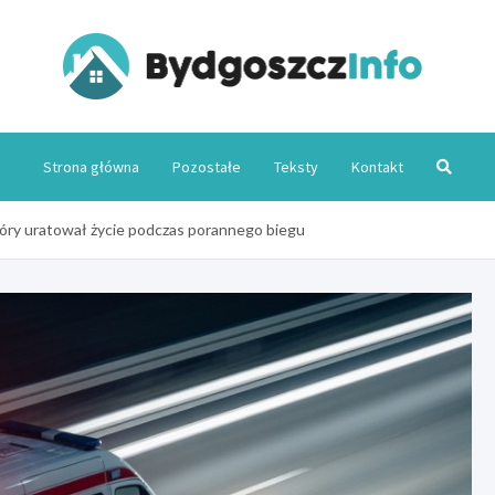
Byd
Strona główna
Pozostałe
Teksty
Kontakt
który uratował życie podczas porannego biegu