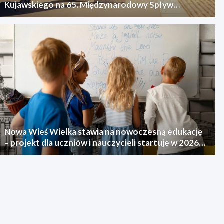
Kujawskiego na 65. Międzynarodowy Spływ
Kajakowy
Nowa Wieś Wielka stawia na nowoczesną edukację
– projekt dla uczniów i nauczycieli startuje w 2026
roku