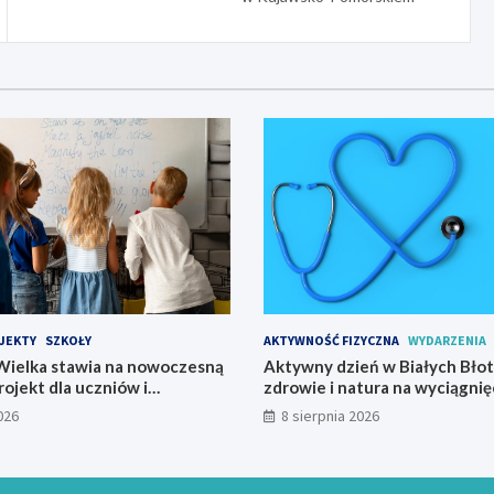
JEKTY
SZKOŁY
AKTYWNOŚĆ FIZYCZNA
WYDARZENIA
ielka stawia na nowoczesną
Aktywny dzień w Białych Błot
rojekt dla uczniów i
zdrowie i natura na wyciągnięc
startuje w 2026 roku
026
8 sierpnia 2026