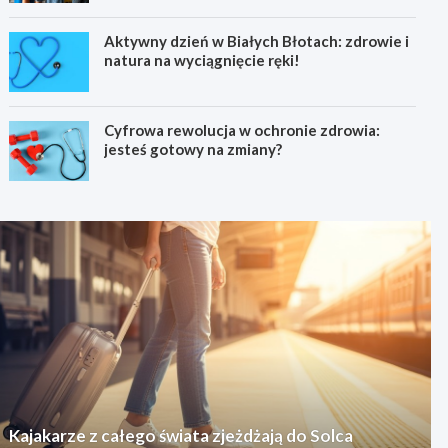
Aktywny dzień w Białych Błotach: zdrowie i
natura na wyciągnięcie ręki!
Cyfrowa rewolucja w ochronie zdrowia:
jesteś gotowy na zmiany?
Kajakarze z całego świata zjeżdżają do Solca