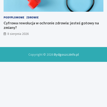
w
2
y
0
2
6
PODYPLOMOWE
ZDROWIE
r
Cyfrowa rewolucja w ochronie zdrowia: jesteś gotowy na
o
zmiany?
k
8 sierpnia 2026
u
Copyright © 2026
BydgoszczInfo.pl