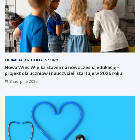
o
e
S
d
o
u
l
k
c
a
a
c
K
j
u
ę
j
–
a
p
EDUKACJA
PROJEKTY
SZKOŁY
w
r
Nowa Wieś Wielka stawia na nowoczesną edukację –
s
o
projekt dla uczniów i nauczycieli startuje w 2026 roku
k
j
8 sierpnia 2026
i
e
e
k
g
t
o
d
n
l
a
a
6
u
5
c
.
z
M
n