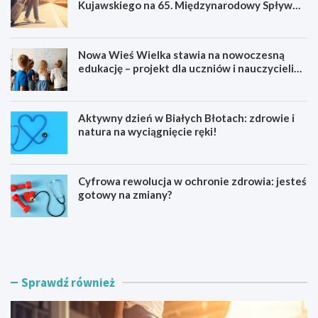
Kujawskiego na 65. Międzynarodowy Spływ
Kajakowy
Nowa Wieś Wielka stawia na nowoczesną
edukację – projekt dla uczniów i nauczycieli
startuje w 2026 roku
Aktywny dzień w Białych Błotach: zdrowie i
natura na wyciągnięcie ręki!
Cyfrowa rewolucja w ochronie zdrowia: jesteś
gotowy na zmiany?
K
N
a
o
j
w
a
a
k
W
Sprawdź również
a
i
r
e
z
ś