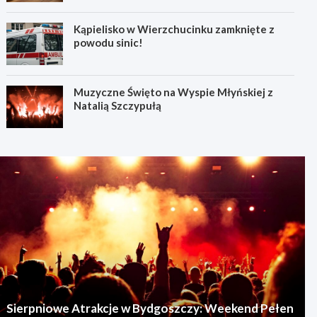
Kąpielisko w Wierzchucinku zamknięte z
powodu sinic!
Muzyczne Święto na Wyspie Młyńskiej z
Natalią Szczypułą
Sierpniowe Atrakcje w Bydgoszczy: Weekend Pełen