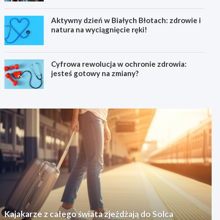
Aktywny dzień w Białych Błotach: zdrowie i
natura na wyciągnięcie ręki!
Cyfrowa rewolucja w ochronie zdrowia:
jesteś gotowy na zmiany?
Kajakarze z całego świata zjeżdżają do Solca