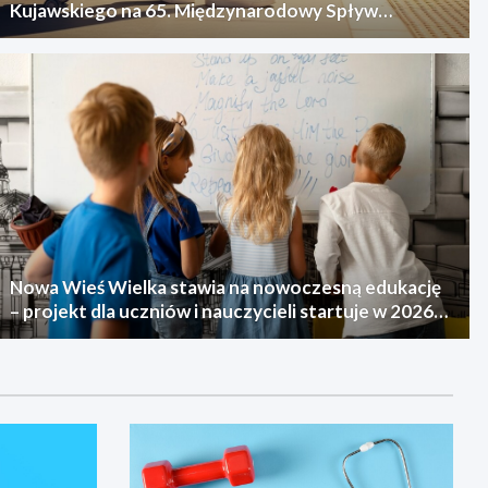
Kujawskiego na 65. Międzynarodowy Spływ
Kajakowy
Nowa Wieś Wielka stawia na nowoczesną edukację
– projekt dla uczniów i nauczycieli startuje w 2026
roku