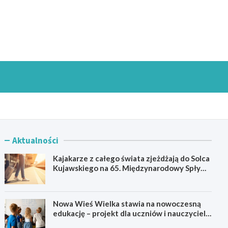
goszczInfo.pl
Aktualności
Kajakarze z całego świata zjeżdżają do Solca
Kujawskiego na 65. Międzynarodowy Spływ
Kajakowy
Nowa Wieś Wielka stawia na nowoczesną
edukację – projekt dla uczniów i nauczycieli
startuje w 2026 roku