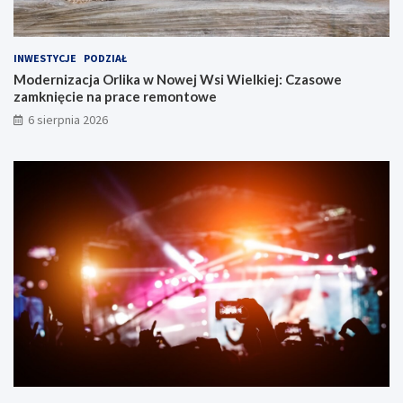
m
t
i
u
n
B
INWESTYCJE
PODZIAŁ
y
y
Modernizacja Orlika w Nowej Wsi Wielkiej: Czasowe
O
d
zamknięcie na prace remontowe
s
g
i
o
6 sierpnia 2026
e
s
l
k
s
i
k
e
o
g
!
o