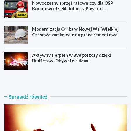
Nowoczesny sprzęt ratowniczy dla OSP
Koronowo dzięki dotacji z Powiatu
Bydgoskiego
Modernizacja Orlika w Nowej Wsi Wielkiej:
Czasowe zamknięcie na prace remontowe
Aktywny sierpień w Bydgoszczy dzięki
Budżetowi Obywatelskiemu
M
N
ł
o
o
w
d
o
z
c
Sprawdź również
i
z
e
e
ż
s
o
n
w
y
a
s
O
p