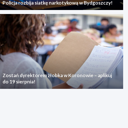
Policja rozbija siatkę narkotykową w Bydgoszczy!
Zostań dyrektorem żłobka w Koronowie – aplikuj
do 19 sierpnia!