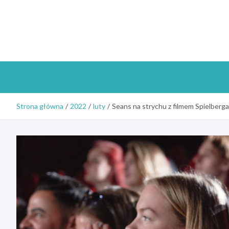
Skip
to
content
Strona główna
2022
luty
Seans na strychu z filmem Spielberga