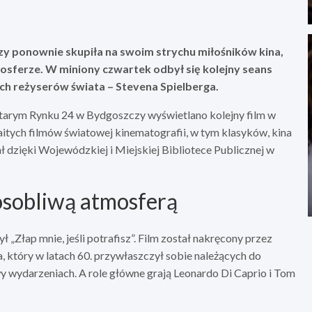
y ponownie skupiła na swoim strychu miłośników kina,
osferze. W miniony czwartek odbył się kolejny seans
ych reżyserów świata – Stevena Spielberga.
 Starym Rynku 24 w Bydgoszczy wyświetlano kolejny film w
aitych filmów światowej kinematografii, w tym klasyków, kina
 dzięki Wojewódzkiej i Miejskiej Bibliotece Publicznej w
osobliwą atmosferą
ł „Złap mnie, jeśli potrafisz”. Film został nakręcony przez
a, który w latach 60. przywłaszczył sobie należących do
y wydarzeniach. A role główne grają Leonardo Di Caprio i Tom