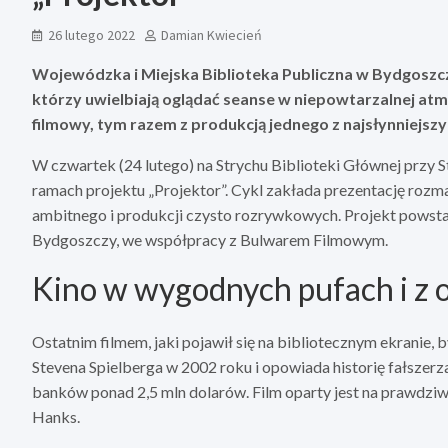
26 lutego 2022
Damian Kwiecień
Wojewódzka i Miejska Biblioteka Publiczna w Bydgoszcz
którzy uwielbiają oglądać seanse w niepowtarzalnej atm
filmowy, tym razem z produkcją jednego z najsłynniejsz
W czwartek (24 lutego) na Strychu Biblioteki Głównej przy
ramach projektu „Projektor”. Cykl zakłada prezentację rozm
ambitnego i produkcji czysto rozrywkowych. Projekt powstał
Bydgoszczy, we współpracy z Bulwarem Filmowym.
Kino w wygodnych pufach i z 
Ostatnim filmem, jaki pojawił się na bibliotecznym ekranie, by
Stevena Spielberga w 2002 roku i opowiada historię fałszerz
banków ponad 2,5 mln dolarów. Film oparty jest na prawdziw
Hanks.