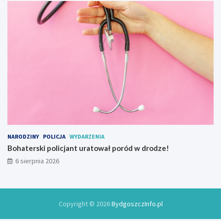
y
NARODZINY
POLICJA
WYDARZENIA
Bohaterski policjant uratował poród w drodze!
6 sierpnia 2026
Copyright © 2026
BydgoszczInfo.pl