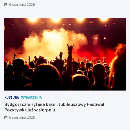
6 sierpnia 2026
m
p
r
z
y
w
r
a
c
a
r
u
c
h
t
r
a
KULTURA
WYDARZENIA
m
Bydgoszcz w rytmie baśni: Jubileuszowy Festiwal
w
Pozytywka już w sierpniu!
a
j
6 sierpnia 2026
o
w