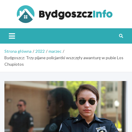
Skip
to
content
Byd
Strona główna
2022
marzec
Bydgoszcz: Trzy pijane policjantki wszczęły awanturę w pubie Los
Chupiotos