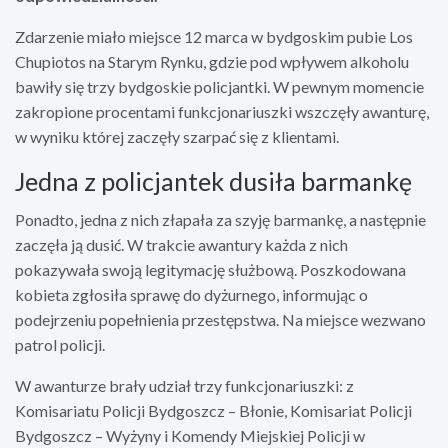
Zdarzenie miało miejsce 12 marca w bydgoskim pubie Los
Chupiotos na Starym Rynku, gdzie pod wpływem alkoholu
bawiły się trzy bydgoskie policjantki. W pewnym momencie
zakropione procentami funkcjonariuszki wszczęły awanturę,
w wyniku której zaczęły szarpać się z klientami.
Jedna z policjantek dusiła barmankę
Ponadto, jedna z nich złapała za szyję barmankę, a następnie
zaczęła ją dusić. W trakcie awantury każda z nich
pokazywała swoją legitymację służbową. Poszkodowana
kobieta zgłosiła sprawę do dyżurnego, informując o
podejrzeniu popełnienia przestępstwa. Na miejsce wezwano
patrol policji.
W awanturze brały udział trzy funkcjonariuszki: z
Komisariatu Policji Bydgoszcz – Błonie, Komisariat Policji
Bydgoszcz – Wyżyny i Komendy Miejskiej Policji w