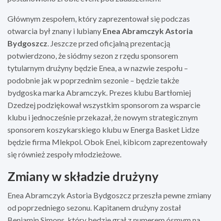
Głównym zespołem, który zaprezentował się podczas
otwarcia był znany i lubiany
Enea Abramczyk Astoria
Bydgoszcz
. Jeszcze przed oficjalną prezentacją
potwierdzono, że siódmy sezon z rzędu sponsorem
tytularnym drużyny będzie Enea, a w nazwie zespołu –
podobnie jak w poprzednim sezonie – będzie także
bydgoska marka Abramczyk. Prezes klubu Bartłomiej
Dzedzej podziękował wszystkim sponsorom za wsparcie
klubu i jednocześnie przekazał, że nowym strategicznym
sponsorem koszykarskiego klubu w Energa Basket Lidze
będzie firma Mlekpol. Obok Enei, kibicom zaprezentowały
się również zespoły młodzieżowe.
Zmiany w składzie drużyny
Enea Abramczyk Astoria Bydgoszcz przeszła pewne zmiany
od poprzedniego sezonu. Kapitanem drużyny został
Benjamin Simons, który będzie grał z numerem ósmym na