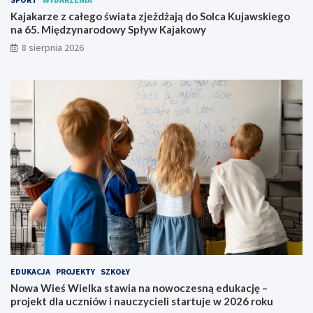
e
w
Kajakarze z całego świata zjeżdżają do Solca Kujawskiego
t
s
na 65. Międzynarodowy Spływ Kajakowy
n
k
8 sierpnia 2026
i
i
e
e
p
g
r
o
z
n
y
a
g
6
o
5
d
.
y
M
i
ę
d
z
y
n
a
EDUKACJA
PROJEKTY
SZKOŁY
r
Nowa Wieś Wielka stawia na nowoczesną edukację –
o
projekt dla uczniów i nauczycieli startuje w 2026 roku
d