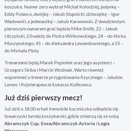
koszulce. Numer zero wybrał Michał Kołodziej, jedynkę –
Eddy Polanco, dwójkę – Jakub Stupnicki, dziesiątkę – Igor
Wadowski, a jedenastkę – Jakub Karwowski. Z dwudziestym
pierwszym numerem grać będzie Mike Smith, 22 – Jakub
Ulczyński, 23 należy do Piotra Wińkowskiego, 24 – do Nicka
Muszynskiego, 41 – do Aleksandra Lewandowskiego, a 55 –
do Michała Pluty.
Trenareami będą Marek Popiołek oraz jego asystenci –
Grzegorz Skiba i Marcin Woźniak. Warto również
wspomnieć o trenerze przygotowania fizycznego – Jakubie
Lorenc i fizjoterapeucie Łukaszu Kulikowcu.
Już dziś pierwszy mecz!
Już dziś o 18.00 w hali Immobile Łuczniczka odbędzie się
towarzyski turniej koszykarski, gdzie zmierzą się ze sobą
Abramczyk Cup. Enea/Abramczyk Astoria
i
Legia
Warszawa.