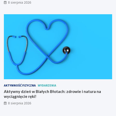
o
8 sierpnia 2026
w
y
S
p
ł
y
w
K
a
j
a
k
o
w
y
AKTYWNOŚĆ FIZYCZNA
WYDARZENIA
Aktywny dzień w Białych Błotach: zdrowie i natura na
wyciągnięcie ręki!
8 sierpnia 2026