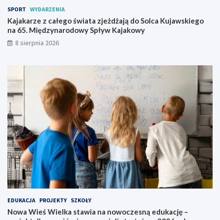
t
n
SPORT
WYDARZENIA
a
a
z
n
Kajakarze z całego świata zjeżdżają do Solca Kujawskiego
j
o
na 65. Międzynarodowy Spływ Kajakowy
e
w
8 sierpnia 2026
ż
o
d
c
ż
z
a
e
j
s
ą
n
d
ą
o
e
S
d
o
u
l
k
c
a
a
c
K
j
u
ę
j
–
a
p
EDUKACJA
PROJEKTY
SZKOŁY
w
r
Nowa Wieś Wielka stawia na nowoczesną edukację –
s
o