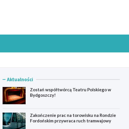
goszczInfo.pl
Aktualności
Zostań współtwórcą Teatru Polskiego w
Bydgoszczy!
Zakończenie prac na torowisku na Rondzie
Fordońskim przywraca ruch tramwajowy