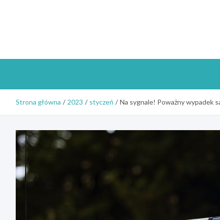
Skip
to
content
Strona główna
2023
styczeń
Na sygnale! Poważny wypadek 