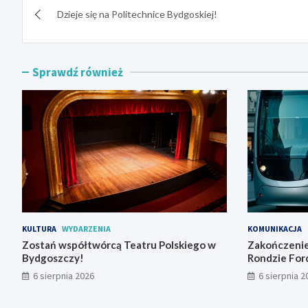
Dzieje się na Politechnice Bydgoskiej!
wpisu
Sprawdź również
KULTURA
WYDARZENIA
KOMUNIKACJA
Zostań współtwórcą Teatru Polskiego w
Zakończenie
Bydgoszczy!
Rondzie For
tramwajowy
6 sierpnia 2026
6 sierpnia 2