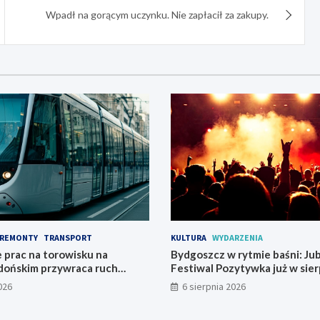
Wpadł na gorącym uczynku. Nie zapłacił za zakupy.
REMONTY
TRANSPORT
KULTURA
WYDARZENIA
 prac na torowisku na
Bydgoszcz w rytmie baśni: Ju
dońskim przywraca ruch
Festiwal Pozytywka już w sier
026
6 sierpnia 2026