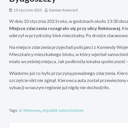
10 stycznia 2023
Damian Kwiecień
W dniu 10 stycznia 2023 roku, w godzinach około 13:30 
Miejsce zdarzenia rozegrało się przy ulicy Rekinowej
. K
uderzył w przydrożny blok mieszkalny. Po drodze staranowa
Na miejsce zdarzenia przyjechali policjanci z Komendy Woj
Mieszkańcy mieszkalnego bloku, w który wjechał samochód są
miało wcześniej miejsca. Jak podkreśla lokalna społeczność –
Wiadomo już co było przyczyną poważnego zdarzenia. Kier
szczęście nikt nie zginął. Kierowca auta został przewiezio
sytuacji w naszym regionie już nigdy nie dochodziło.
Tags:
ul. Rekinowa
,
wypadek samochodowy
Nawigacja