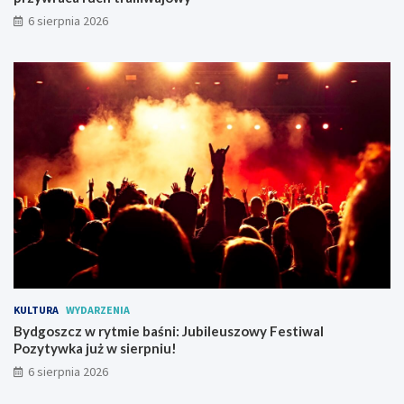
!
i
6 sierpnia 2026
m
p
r
z
y
w
r
a
c
a
r
u
c
h
t
r
a
KULTURA
WYDARZENIA
m
Bydgoszcz w rytmie baśni: Jubileuszowy Festiwal
w
Pozytywka już w sierpniu!
a
j
6 sierpnia 2026
o
w