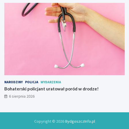
y
NARODZINY
POLICJA
WYDARZENIA
Bohaterski policjant uratował poród w drodze!
6 sierpnia 2026
Copyright © 2026
BydgoszczInfo.pl