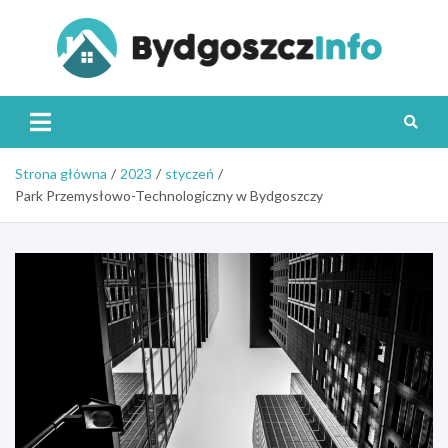
Skip
to
content
Byd
Strona główna
2023
styczeń
Park Przemysłowo-Technologiczny w Bydgoszczy