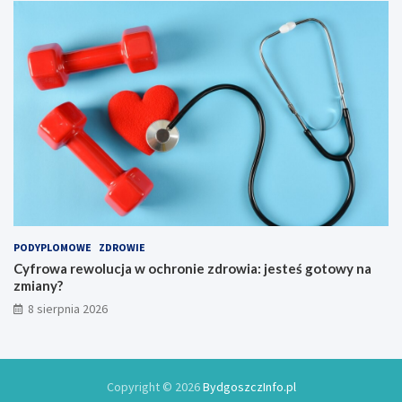
S
l
p
i
ł
s
y
t
w
a
K
r
a
t
j
u
a
j
k
e
o
w
w
2
y
0
2
6
PODYPLOMOWE
ZDROWIE
r
Cyfrowa rewolucja w ochronie zdrowia: jesteś gotowy na
o
zmiany?
k
8 sierpnia 2026
u
Copyright © 2026
BydgoszczInfo.pl