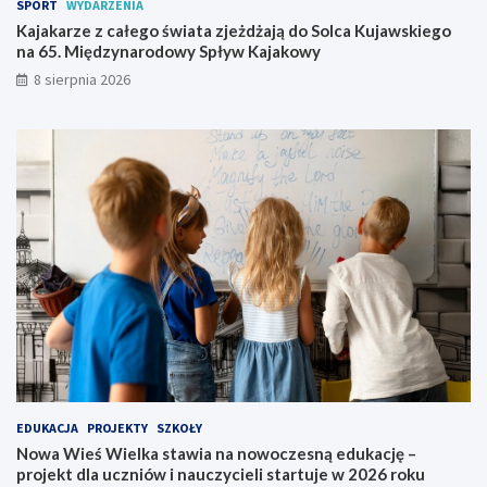
SPORT
WYDARZENIA
a
a
z
n
Kajakarze z całego świata zjeżdżają do Solca Kujawskiego
j
o
na 65. Międzynarodowy Spływ Kajakowy
e
w
8 sierpnia 2026
ż
o
d
c
ż
z
a
e
j
s
ą
n
d
ą
o
e
S
d
o
u
l
k
c
a
a
c
K
j
u
ę
j
–
a
p
EDUKACJA
PROJEKTY
SZKOŁY
w
r
Nowa Wieś Wielka stawia na nowoczesną edukację –
s
o
projekt dla uczniów i nauczycieli startuje w 2026 roku
k
j