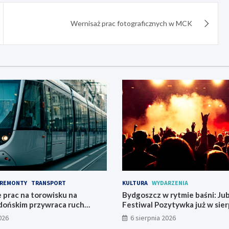
Wernisaż prac fotograficznych w MCK
REMONTY
TRANSPORT
KULTURA
WYDARZENIA
 prac na torowisku na
Bydgoszcz w rytmie baśni: Ju
dońskim przywraca ruch
Festiwal Pozytywka już w sier
026
6 sierpnia 2026