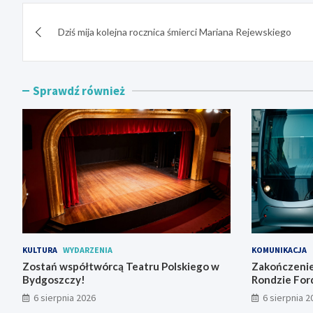
Nawigacja
Dziś mija kolejna rocznica śmierci Mariana Rejewskiego
wpisu
Sprawdź również
KULTURA
WYDARZENIA
KOMUNIKACJA
Zostań współtwórcą Teatru Polskiego w
Zakończenie
Bydgoszczy!
Rondzie For
tramwajowy
6 sierpnia 2026
6 sierpnia 2