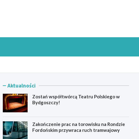
goszczInfo.pl
Aktualności
Zostań współtwórcą Teatru Polskiego w
Bydgoszczy!
Zakończenie prac na torowisku na Rondzie
Fordońskim przywraca ruch tramwajowy