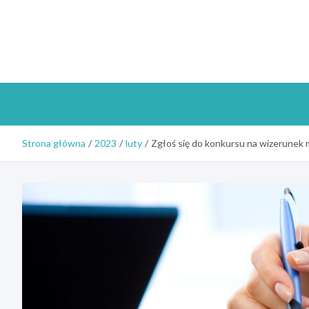
Skip
to
content
Strona główna
2023
luty
Zgłoś się do konkursu na wizerunek 