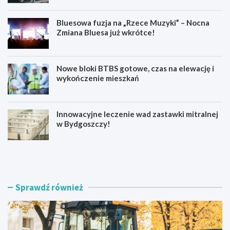
Bluesowa fuzja na „Rzece Muzyki” – Nocna
Zmiana Bluesa już wkrótce!
Nowe bloki BTBS gotowe, czas na elewację i
wykończenie mieszkań
Innowacyjne leczenie wad zastawki mitralnej
w Bydgoszczy!
N
B
o
l
w
u
a
e
n
s
Sprawdź również
a
o
w
w
i
a
e
f
r
u