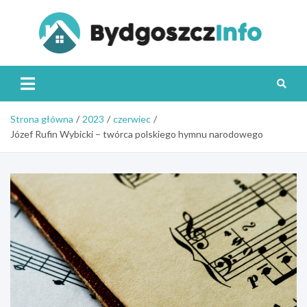
Skip
to
content
Byd
Strona główna
2023
czerwiec
Józef Rufin Wybicki – twórca polskiego hymnu narodowego