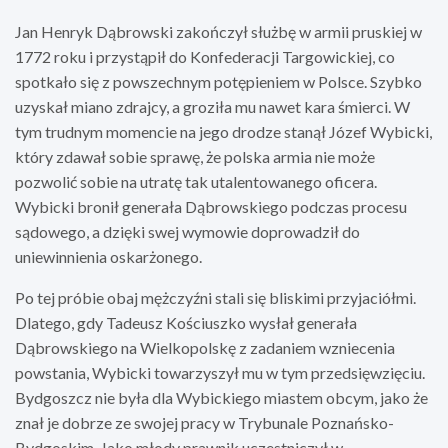
Jan Henryk Dąbrowski zakończył służbę w armii pruskiej w
1772 roku i przystąpił do Konfederacji Targowickiej, co
spotkało się z powszechnym potępieniem w Polsce. Szybko
uzyskał miano zdrajcy, a groziła mu nawet kara śmierci. W
tym trudnym momencie na jego drodze stanął Józef Wybicki,
który zdawał sobie sprawę, że polska armia nie może
pozwolić sobie na utratę tak utalentowanego oficera.
Wybicki bronił generała Dąbrowskiego podczas procesu
sądowego, a dzięki swej wymowie doprowadził do
uniewinnienia oskarżonego.
Po tej próbie obaj mężczyźni stali się bliskimi przyjaciółmi.
Dlatego, gdy Tadeusz Kościuszko wysłał generała
Dąbrowskiego na Wielkopolskę z zadaniem wzniecenia
powstania, Wybicki towarzyszył mu w tym przedsięwzięciu.
Bydgoszcz nie była dla Wybickiego miastem obcym, jako że
znał je dobrze ze swojej pracy w Trybunale Poznańsko-
Bydgoskim. Jako młody prawnik uczestniczył w