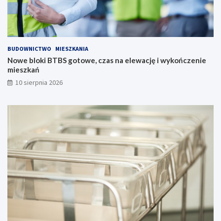
z
e
ń
s
t
BUDOWNICTWO
MIESZKANIA
w
Nowe bloki BTBS gotowe, czas na elewację i wykończenie
o
mieszkań
!
10 sierpnia 2026