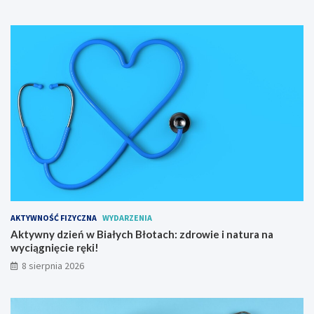
e
k
g
t
o
d
n
l
a
a
6
u
5
c
.
z
M
n
i
i
ę
ó
d
w
z
i
y
n
n
a
a
u
AKTYWNOŚĆ FIZYCZNA
WYDARZENIA
r
c
Aktywny dzień w Białych Błotach: zdrowie i natura na
o
z
wyciągnięcie ręki!
d
y
o
c
8 sierpnia 2026
w
i
y
e
S
l