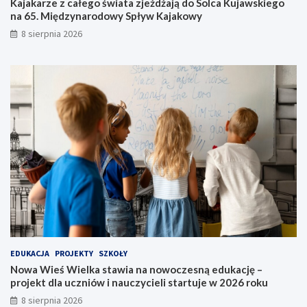
z
n
Kajakarze z całego świata zjeżdżają do Solca Kujawskiego
j
o
na 65. Międzynarodowy Spływ Kajakowy
e
w
8 sierpnia 2026
ż
o
d
c
ż
z
a
e
j
s
ą
n
d
ą
o
e
S
d
o
u
l
k
c
a
a
c
K
j
u
ę
j
–
a
p
EDUKACJA
PROJEKTY
SZKOŁY
w
r
Nowa Wieś Wielka stawia na nowoczesną edukację –
s
o
projekt dla uczniów i nauczycieli startuje w 2026 roku
k
j
8 sierpnia 2026
i
e