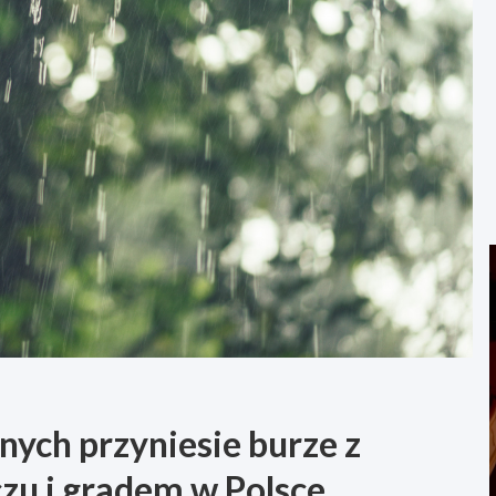
ych przyniesie burze z
zu i gradem w Polsce