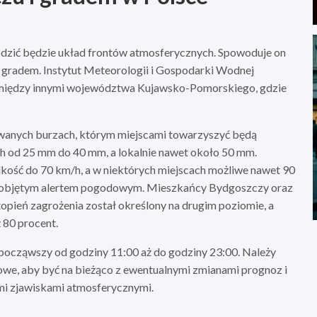
hodzić będzie układ frontów atmosferycznych. Spowoduje on
z gradem. Instytut Meteorologii i Gospodarki Wodnej
 między innymi województwa Kujawsko-Pomorskiego, gdzie
anych burzach, którym miejscami towarzyszyć będą
ch od 25 mm do 40 mm, a lokalnie nawet około 50 mm.
ość do 70 km/h, a w niektórych miejscach możliwe nawet 90
ze objętym alertem pogodowym. Mieszkańcy Bydgoszczy oraz
opień zagrożenia został określony na drugim poziomie, a
 80 procent.
począwszy od godziny 11:00 aż do godziny 23:00. Należy
owe, aby być na bieżąco z ewentualnymi zmianami prognoz i
mi zjawiskami atmosferycznymi.