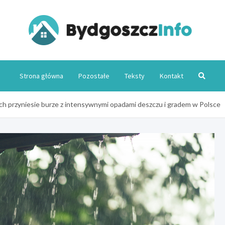
Byd
Strona główna
Pozostałe
Teksty
Kontakt
h przyniesie burze z intensywnymi opadami deszczu i gradem w Polsce