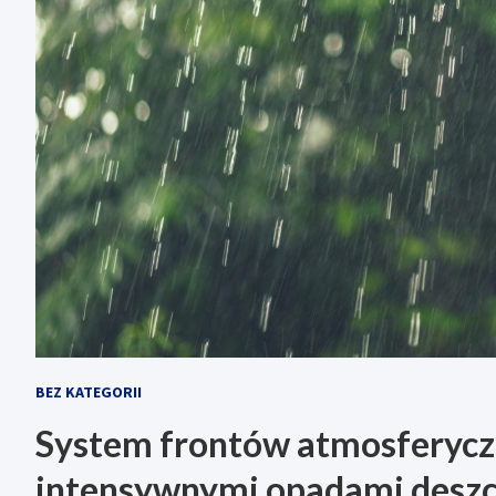
BEZ KATEGORII
System frontów atmosferyczn
intensywnymi opadami deszc