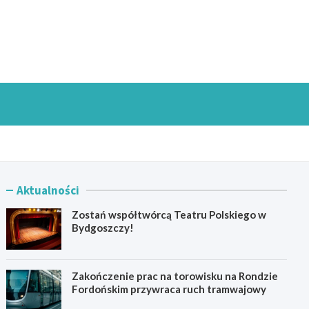
goszczInfo.pl
Aktualności
Zostań współtwórcą Teatru Polskiego w
Bydgoszczy!
Zakończenie prac na torowisku na Rondzie
Fordońskim przywraca ruch tramwajowy