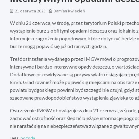
21 czerwca 2023
Damian Kwiecień
W dniu 21 czerwca, w środę, przez terytorium Polski przec
wystąpienie burz z obfitymi opadami deszczu oraz lokalnie 
informuje o zagrożeniu pogodowym, które dotyczyć będzie
burze mogą pojawić się już od rannych godzin.
Treść ostrzeżenia wydanego przez IMGW mówi o prognozow
intensywne i bardzo intensywne opady deszczu, o wartościa
Dodatkowo przewidywane są porywy wiatru osiągające prędk
km/h. Grad również może pojawić się miejscami na obszar
powiatu bydgoskiego powinni być szczególnie czujni, gdyż st
szacowane prawdopodobieństwo wystąpienia zjawiska to aż
Ostrzeżenie IMGW obowiązuje w dniu 21 czerwca, w środę, 
zachować ostrożność oraz śledzić bieżące informacje pogod
nie narażać się na niebezpieczeństwa związane z gwałtowny
Tags:
pogoda