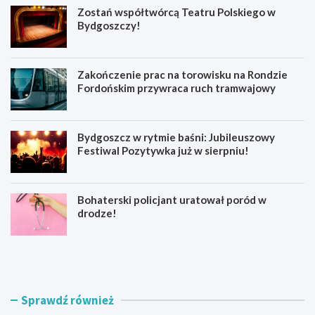
Zostań współtwórcą Teatru Polskiego w
Bydgoszczy!
Zakończenie prac na torowisku na Rondzie
Fordońskim przywraca ruch tramwajowy
Bydgoszcz w rytmie baśni: Jubileuszowy
Festiwal Pozytywka już w sierpniu!
Bohaterski policjant uratował poród w
drodze!
Z
Z
o
a
s
k
t
o
a
ń
Sprawdź również
ń
c
w
z