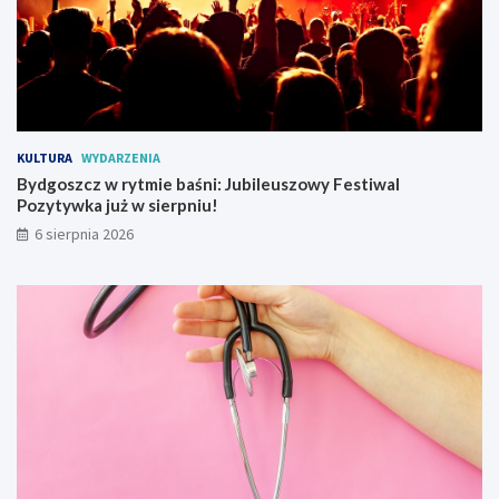
r
u
c
h
t
r
a
KULTURA
WYDARZENIA
m
Bydgoszcz w rytmie baśni: Jubileuszowy Festiwal
w
Pozytywka już w sierpniu!
a
j
6 sierpnia 2026
o
w
y