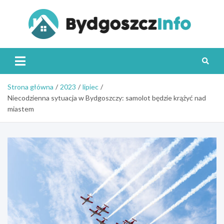
Skip
to
content
Byd
Strona główna
2023
lipiec
Niecodzienna sytuacja w Bydgoszczy: samolot będzie krążyć nad
miastem